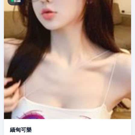
在線
緬甸可樂