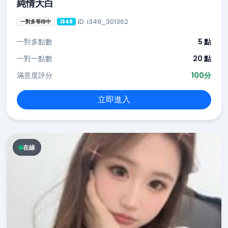
純情大白
ID: i349_301362
一對多等待中
i349
一對多點數
5 點
一對一點數
20 點
滿意度評分
100分
立即進入
在線