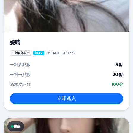
婉晴
ID: i349_300777
一對多等待中
i349
一對多點數
5 點
一對一點數
20 點
滿意度評分
100分
立即進入
在線