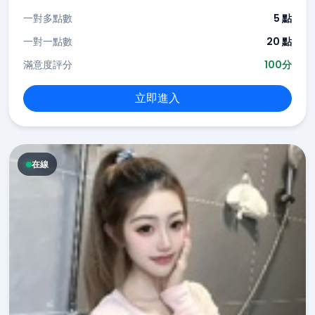
一對多點數
5 點
一對一點數
20 點
滿意度評分
100分
立即進入
在線