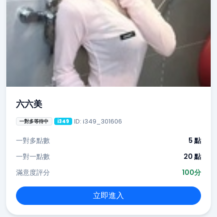
六六美
ID: i349_301606
一對多等待中
i349
一對多點數
5 點
一對一點數
20 點
滿意度評分
100分
立即進入