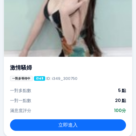
激情騷婦
ID: i349_300750
一對多等待中
i349
一對多點數
5 點
一對一點數
20 點
滿意度評分
100分
立即進入