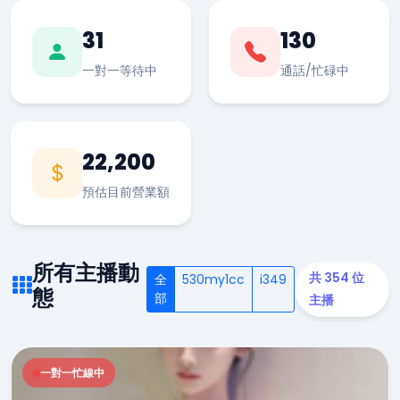
31
130
一對一等待中
通話/忙碌中
22,200
預估目前營業額
所有主播動
共 354 位
全
530my1cc
i349
態
部
主播
一對一忙線中