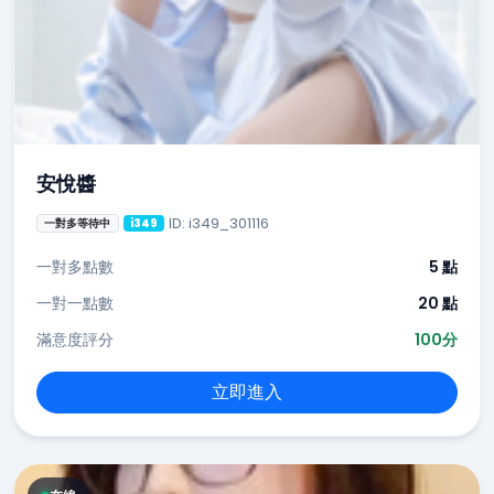
安悅醬
ID: i349_301116
一對多等待中
i349
一對多點數
5 點
一對一點數
20 點
滿意度評分
100分
立即進入