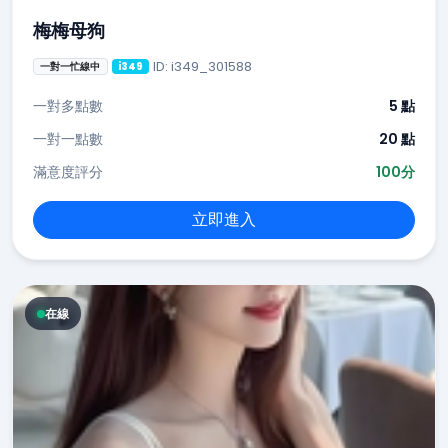
梅梅母狗
ID: i349_301588
一對一忙線中
i349
一對多點數
5 點
一對一點數
20 點
滿意度評分
100分
立即進入
在線