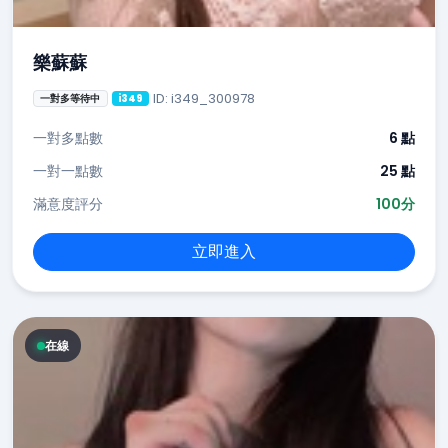
樂蘇蘇
ID: i349_300978
一對多等待中
i349
一對多點數
6 點
一對一點數
25 點
滿意度評分
100分
立即進入
在線