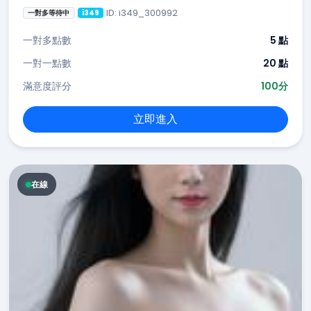
ID: i349_300992
一對多等待中
i349
一對多點數
5 點
一對一點數
20 點
滿意度評分
100分
立即進入
在線