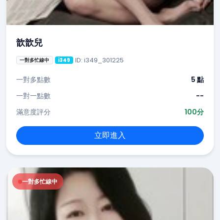
歆歆兒
ID: i349_301225
一對多忙線中
i349
一對多點數
5 點
一對一點數
--
滿意度評分
100分
立即進入
一對多忙線中