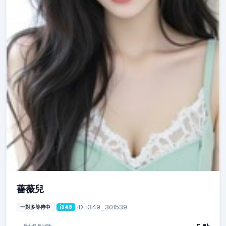
薔薇兒
ID: i349_301539
一對多等待中
i349