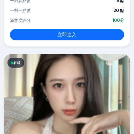
一對多點數
5 點
一對一點數
20 點
滿意度評分
100分
立即進入
在線