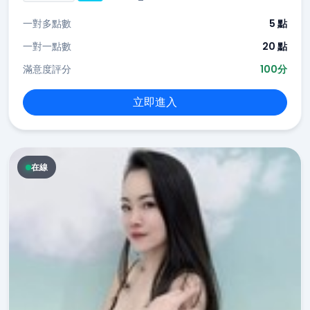
一對多點數
5 點
一對一點數
20 點
滿意度評分
100分
立即進入
在線