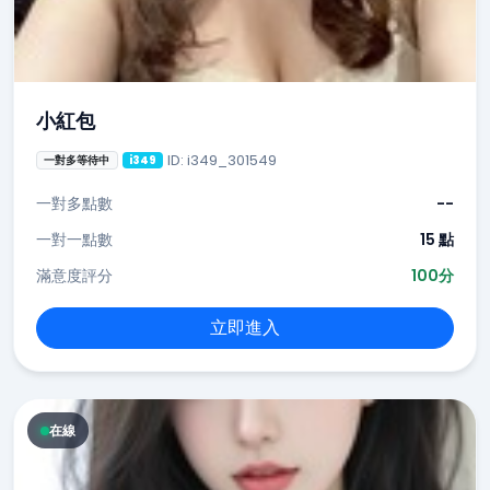
小紅包
ID: i349_301549
一對多等待中
i349
一對多點數
--
一對一點數
15 點
滿意度評分
100分
立即進入
在線