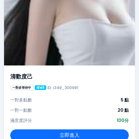
清歡度己
ID: i349_300991
一對多等待中
i349
一對多點數
5 點
一對一點數
20 點
滿意度評分
100分
立即進入