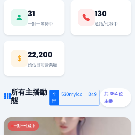
31
130
一對一等待中
通話/忙碌中
22,200
預估目前營業額
所有主播動
共 354 位
全
530my1cc
i349
態
部
主播
一對一忙線中