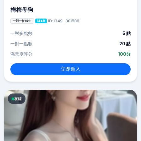
梅梅母狗
ID: i349_301588
一對一忙線中
i349
一對多點數
5 點
一對一點數
20 點
滿意度評分
100分
立即進入
在線