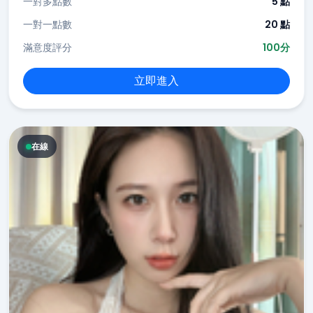
一對多點數
5 點
一對一點數
20 點
滿意度評分
100分
立即進入
在線