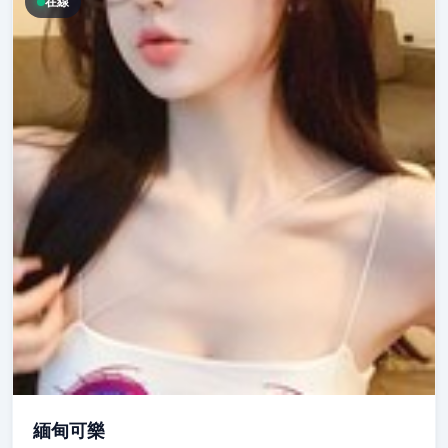
在線
緬甸可樂