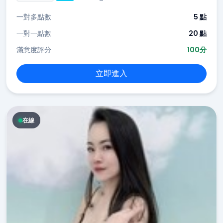
一對多點數
5 點
一對一點數
20 點
滿意度評分
100分
立即進入
在線