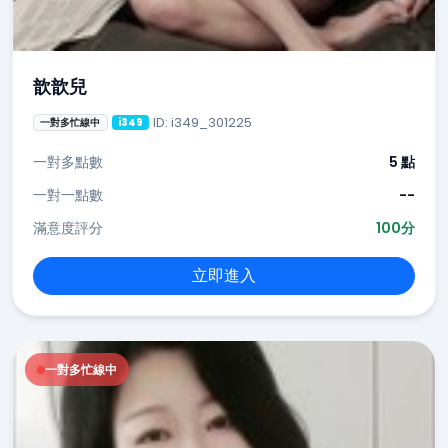
歆歆兒
ID: i349_301225
一對多忙線中
i349
一對多點數
5 點
一對一點數
--
滿意度評分
100分
立即進入
一對多忙線中