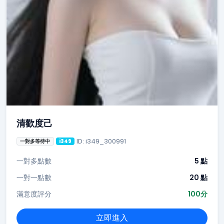
清歡度己
ID: i349_300991
一對多等待中
i349
一對多點數
5 點
一對一點數
20 點
滿意度評分
100分
立即進入