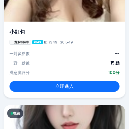
小紅包
ID: i349_301549
一對多等待中
i349
一對多點數
--
一對一點數
15 點
滿意度評分
100分
立即進入
在線