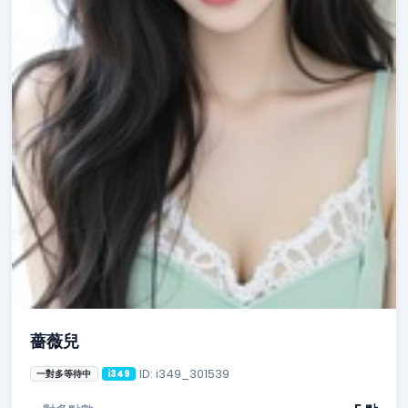
薔薇兒
ID: i349_301539
一對多等待中
i349