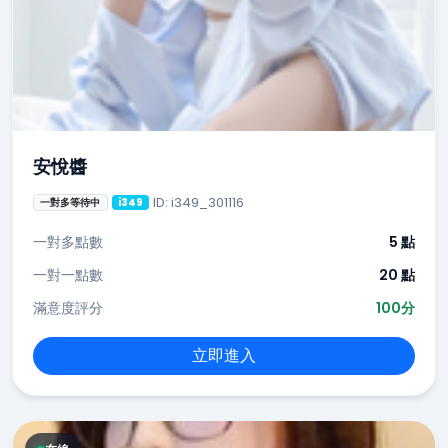
安悅醬
ID: i349_301116
一對多等待中
i349
一對多點數
5 點
一對一點數
20 點
滿意度評分
100分
立即進入