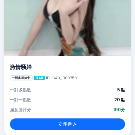
激情騷婦
ID: i349_300750
一對多等待中
i349
一對多點數
5 點
一對一點數
20 點
滿意度評分
100分
立即進入