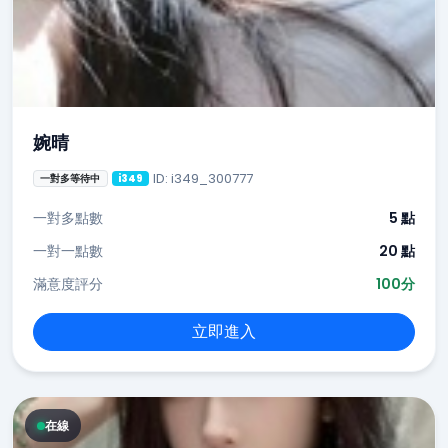
婉晴
ID: i349_300777
一對多等待中
i349
一對多點數
5 點
一對一點數
20 點
滿意度評分
100分
立即進入
在線