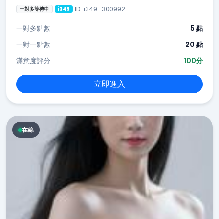
ID: i349_300992
一對多等待中
i349
一對多點數
5 點
一對一點數
20 點
滿意度評分
100分
立即進入
在線