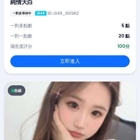
純情大白
ID: i349_301362
一對多等待中
i349
一對多點數
5 點
一對一點數
20 點
滿意度評分
100分
立即進入
在線