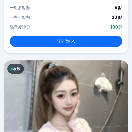
一對多點數
5 點
一對一點數
20 點
滿意度評分
100分
立即進入
在線