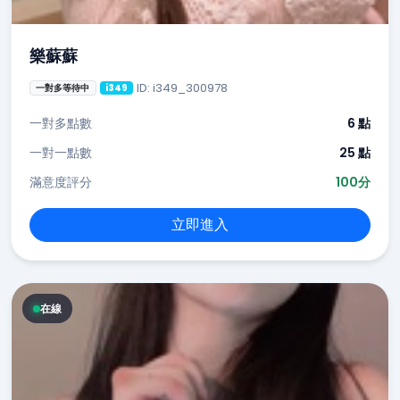
樂蘇蘇
ID: i349_300978
一對多等待中
i349
一對多點數
6 點
一對一點數
25 點
滿意度評分
100分
立即進入
在線