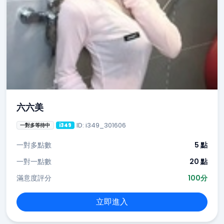
六六美
ID: i349_301606
一對多等待中
i349
一對多點數
5 點
一對一點數
20 點
滿意度評分
100分
立即進入