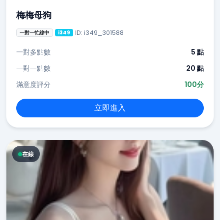
梅梅母狗
ID: i349_301588
一對一忙線中
i349
一對多點數
5 點
一對一點數
20 點
滿意度評分
100分
立即進入
在線