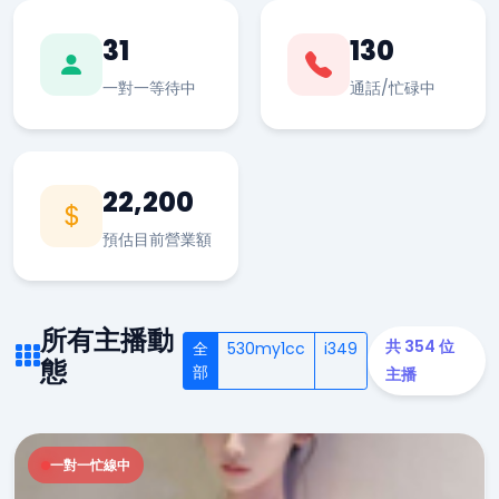
31
130
一對一等待中
通話/忙碌中
22,200
預估目前營業額
所有主播動
共 354 位
全
530my1cc
i349
態
部
主播
一對一忙線中