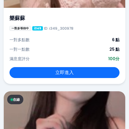
樂蘇蘇
ID: i349_300978
一對多等待中
i349
一對多點數
6 點
一對一點數
25 點
滿意度評分
100分
立即進入
在線