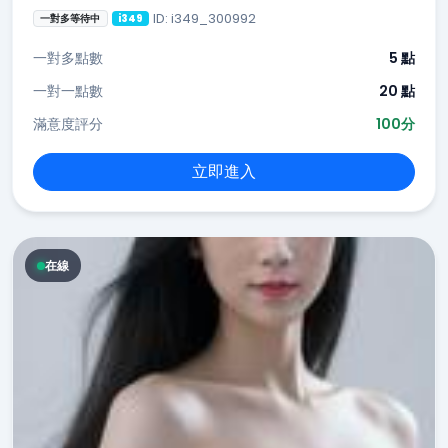
ID: i349_300992
一對多等待中
i349
一對多點數
5 點
一對一點數
20 點
滿意度評分
100分
立即進入
在線