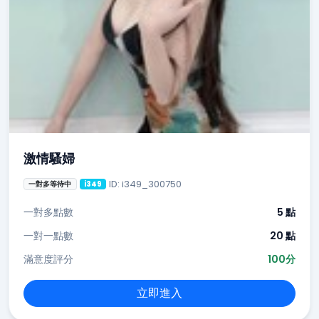
激情騷婦
ID: i349_300750
一對多等待中
i349
一對多點數
5 點
一對一點數
20 點
滿意度評分
100分
立即進入