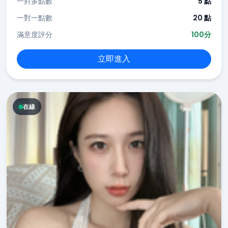
一對多點數
5 點
一對一點數
20 點
滿意度評分
100分
立即進入
在線