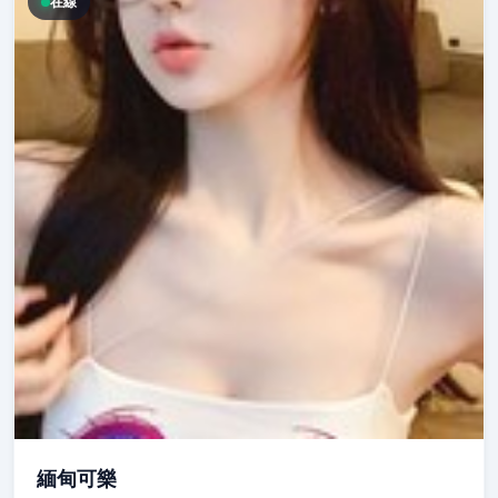
在線
緬甸可樂