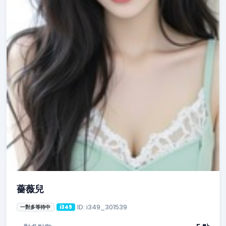
薔薇兒
ID: i349_301539
一對多等待中
i349