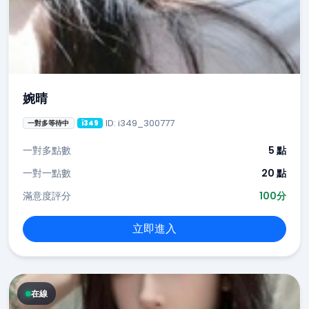
婉晴
ID: i349_300777
一對多等待中
i349
一對多點數
5 點
一對一點數
20 點
滿意度評分
100分
立即進入
在線