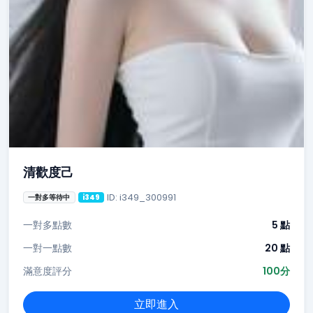
清歡度己
ID: i349_300991
一對多等待中
i349
一對多點數
5 點
一對一點數
20 點
滿意度評分
100分
立即進入