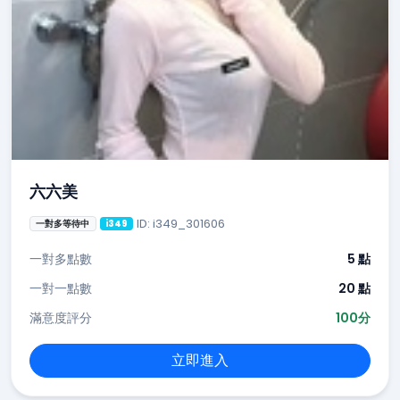
六六美
ID: i349_301606
一對多等待中
i349
一對多點數
5 點
一對一點數
20 點
滿意度評分
100分
立即進入