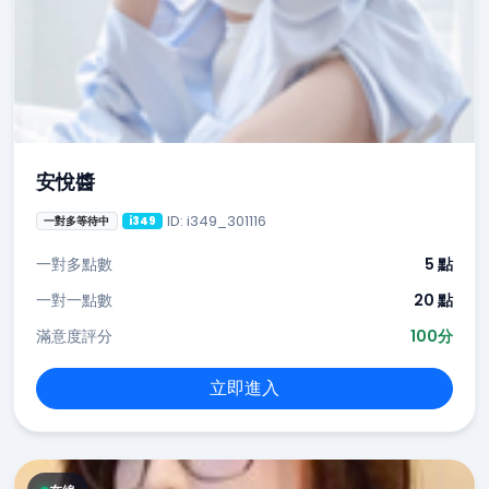
安悅醬
ID: i349_301116
一對多等待中
i349
一對多點數
5 點
一對一點數
20 點
滿意度評分
100分
立即進入