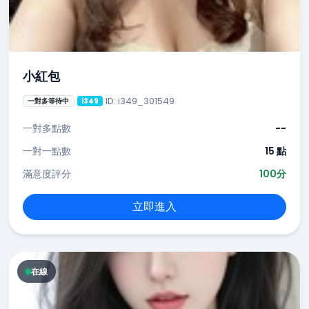
小紅包
ID: i349_301549
一對多等待中
i349
一對多點數
--
一對一點數
15 點
滿意度評分
100分
立即進入
在線