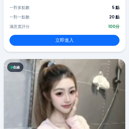
一對多點數
5 點
一對一點數
20 點
滿意度評分
100分
立即進入
在線