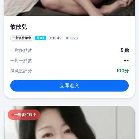
歆歆兒
ID: i349_301225
一對多忙線中
i349
一對多點數
5 點
一對一點數
--
滿意度評分
100分
立即進入
一對多忙線中