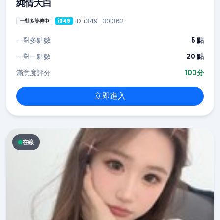
純情大白
ID: i349_301362
一對多等待中
i349
一對多點數
5 點
一對一點數
20 點
滿意度評分
100分
立即進入
在線