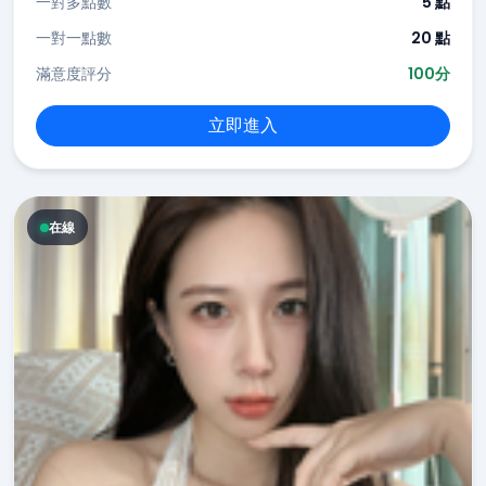
一對多點數
5 點
一對一點數
20 點
滿意度評分
100分
立即進入
在線