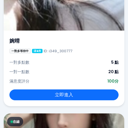
婉晴
ID: i349_300777
一對多等待中
i349
一對多點數
5 點
一對一點數
20 點
滿意度評分
100分
立即進入
在線