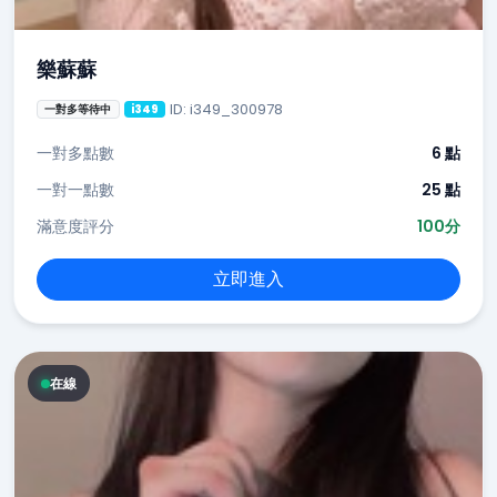
樂蘇蘇
ID: i349_300978
一對多等待中
i349
一對多點數
6 點
一對一點數
25 點
滿意度評分
100分
立即進入
在線