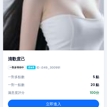
清歡度己
ID: i349_300991
一對多等待中
i349
一對多點數
5 點
一對一點數
20 點
滿意度評分
100分
立即進入