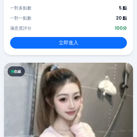
一對多點數
5 點
一對一點數
20 點
滿意度評分
100分
立即進入
在線