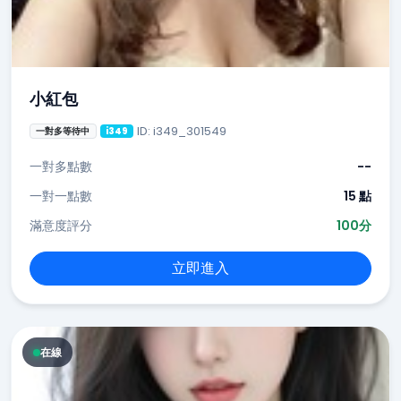
小紅包
ID: i349_301549
一對多等待中
i349
一對多點數
--
一對一點數
15 點
滿意度評分
100分
立即進入
在線