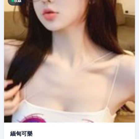
在線
緬甸可樂