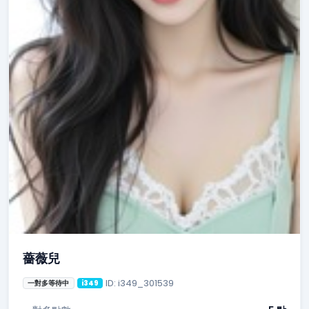
薔薇兒
ID: i349_301539
一對多等待中
i349