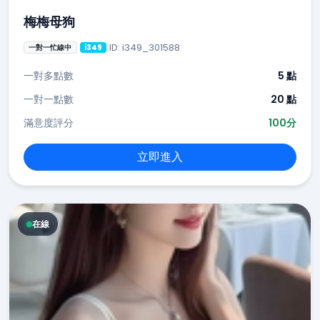
梅梅母狗
ID: i349_301588
一對一忙線中
i349
一對多點數
5 點
一對一點數
20 點
滿意度評分
100分
立即進入
在線