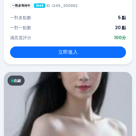
ID: i349_300992
一對多等待中
i349
一對多點數
5 點
一對一點數
20 點
滿意度評分
100分
立即進入
在線