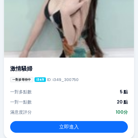
激情騷婦
ID: i349_300750
一對多等待中
i349
一對多點數
5 點
一對一點數
20 點
滿意度評分
100分
立即進入