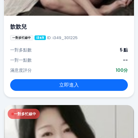
歆歆兒
ID: i349_301225
一對多忙線中
i349
一對多點數
5 點
一對一點數
--
滿意度評分
100分
立即進入
一對多忙線中