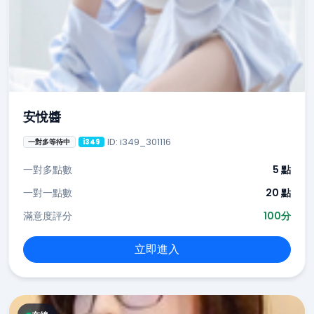
安悅醬
ID: i349_301116
一對多等待中
i349
一對多點數
5 點
一對一點數
20 點
滿意度評分
100分
立即進入