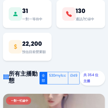
31
130
一對一等待中
通話/忙碌中
22,200
預估目前營業額
所有主播動
共 354 位
全
530my1cc
i349
態
部
主播
一對一忙線中