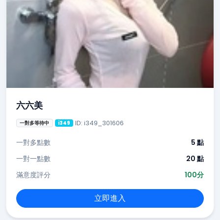
六六美
ID: i349_301606
一對多等待中
i349
一對多點數
5 點
一對一點數
20 點
滿意度評分
100分
立即進入