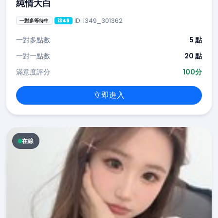
純情大白
ID: i349_301362
一對多等待中
i349
一對多點數
5 點
一對一點數
20 點
滿意度評分
100分
立即進入
在線