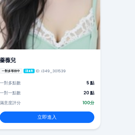
薔薇兒
ID: i349_301539
一對多等待中
i349
一對多點數
5 點
一對一點數
20 點
滿意度評分
100分
立即進入