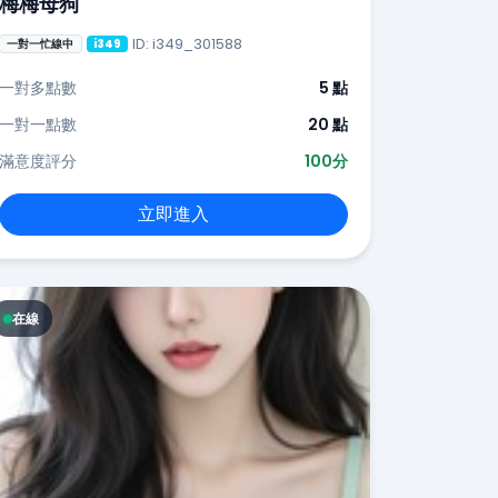
梅梅母狗
ID: i349_301588
一對一忙線中
i349
一對多點數
5 點
一對一點數
20 點
滿意度評分
100分
立即進入
在線