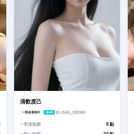
清歡度己
ID: i349_300991
一對多等待中
i349
點
一對多點數
5 點