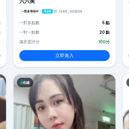
六六美
ID: i349_301606
一對多等待中
i349
點
一對多點數
5 點
點
一對一點數
20 點
分
滿意度評分
100分
立即進入
在線