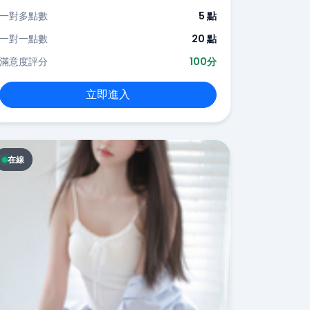
一對多點數
5 點
一對一點數
20 點
滿意度評分
100分
立即進入
在線