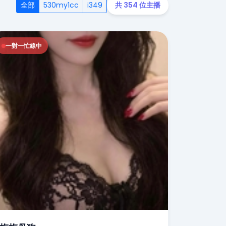
全部
530my1cc
i349
共 354 位主播
一對一忙線中