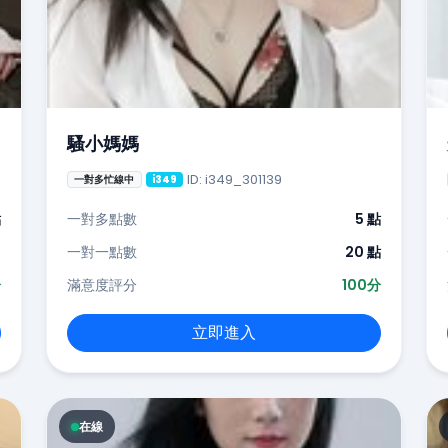
騷小媽媽
ID: i349_301139
一對多忙線中
i349
點
一對多點數
5 點
-
一對一點數
20 點
分
滿意度評分
100分
立即進入
在線