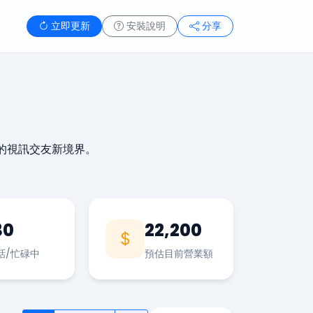
立即更新
安裝說明
分享
的視訊交友新境界。
30
22,200
話/忙碌中
預估目前營業額