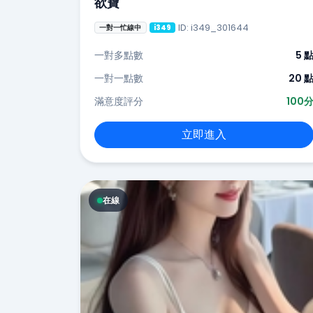
欲寶
ID: i349_301644
一對一忙線中
i349
一對多點數
5 
一對一點數
20 
滿意度評分
100
立即進入
在線