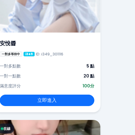
安悅醬
ID: i349_301116
一對多等待中
i349
一對多點數
5 點
一對一點數
20 點
滿意度評分
100分
立即進入
在線