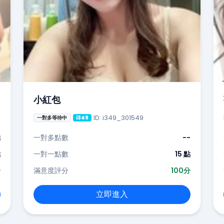
小紅包
ID: i349_301549
一對多等待中
i349
點
一對多點數
--
點
一對一點數
15 點
分
滿意度評分
100分
立即進入