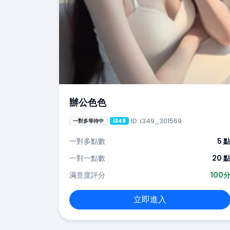
辦公色色
ID: i349_301569
一對多等待中
i349
一對多點數
5 
一對一點數
20 
滿意度評分
100
立即進入