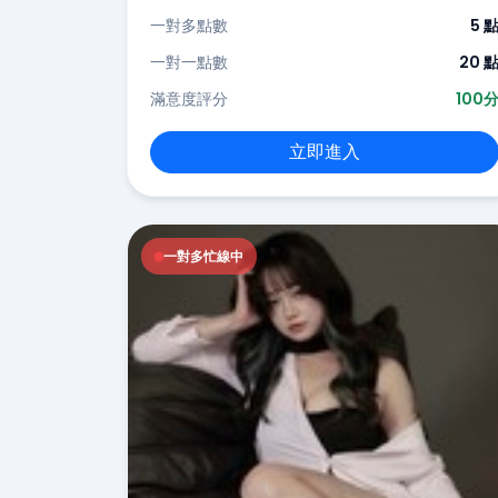
一對多點數
5 
一對一點數
20 
滿意度評分
100
立即進入
一對多忙線中