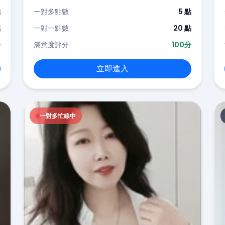
點
一對多點數
5 點
點
一對一點數
20 點
分
滿意度評分
100分
立即進入
一對多忙線中