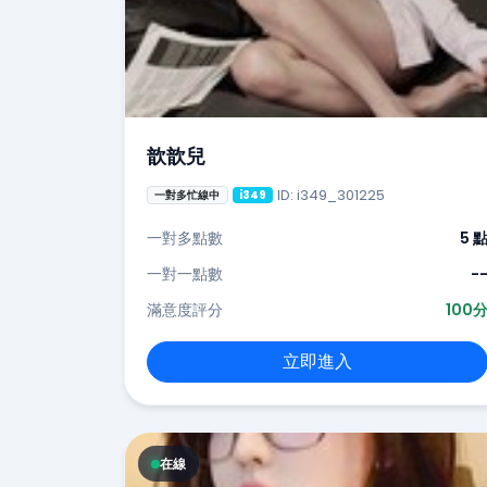
歆歆兒
ID: i349_301225
一對多忙線中
i349
一對多點數
5 
一對一點數
-
滿意度評分
100
立即進入
在線