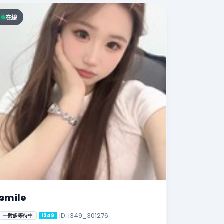
在線
smile
ID: i349_301276
一對多等待中
i349