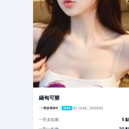
緬甸可樂
ID: i349_300992
一對多等待中
i349
一對多點數
5 