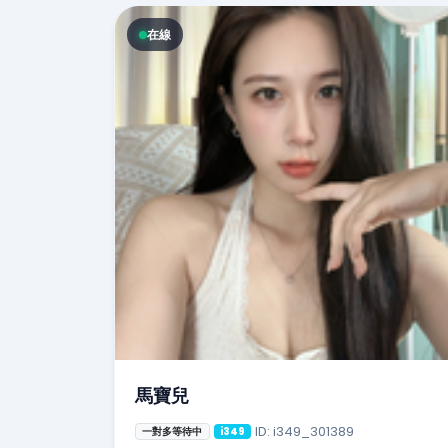
在線
馬寶兒
ID: i349_301389
一對多等待中
i349