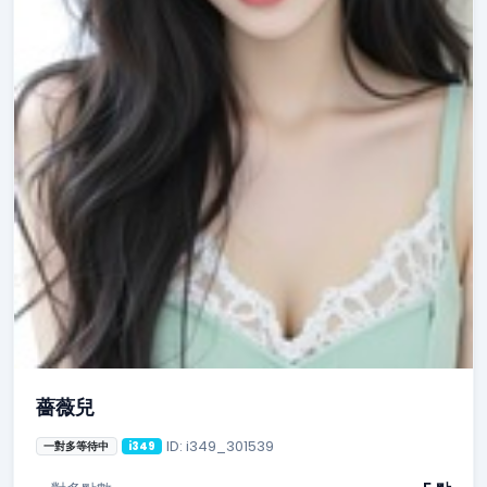
薔薇兒
ID: i349_301539
一對多等待中
i349