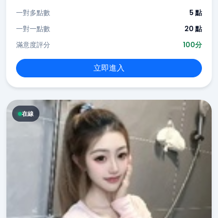
一對多點數
5 點
一對一點數
20 點
滿意度評分
100分
立即進入
在線