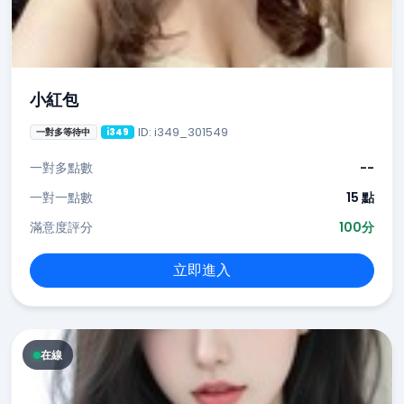
小紅包
ID: i349_301549
一對多等待中
i349
一對多點數
--
一對一點數
15 點
滿意度評分
100分
立即進入
在線