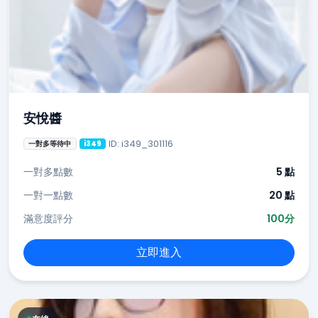
安悅醬
ID: i349_301116
一對多等待中
i349
一對多點數
5 點
一對一點數
20 點
滿意度評分
100分
立即進入