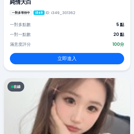
純情大白
ID: i349_301362
一對多等待中
i349
一對多點數
5 點
一對一點數
20 點
滿意度評分
100分
立即進入
在線