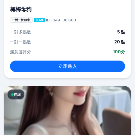
梅梅母狗
ID: i349_301588
一對一忙線中
i349
一對多點數
5 點
一對一點數
20 點
滿意度評分
100分
立即進入
在線