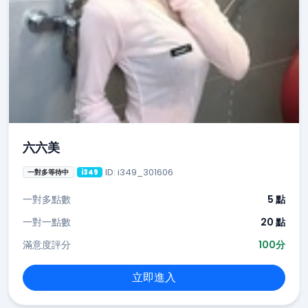
六六美
ID: i349_301606
一對多等待中
i349
一對多點數
5 點
一對一點數
20 點
滿意度評分
100分
立即進入