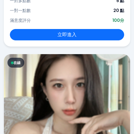
一對多點數
5 點
一對一點數
20 點
滿意度評分
100分
立即進入
在線