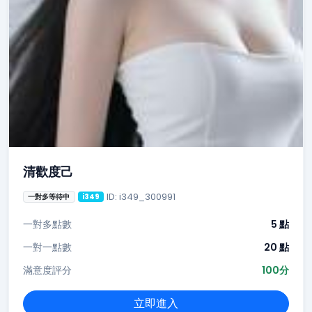
清歡度己
ID: i349_300991
一對多等待中
i349
一對多點數
5 點
一對一點數
20 點
滿意度評分
100分
立即進入