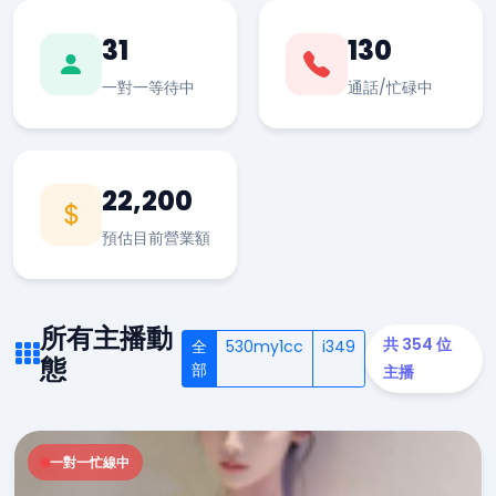
31
130
一對一等待中
通話/忙碌中
22,200
預估目前營業額
所有主播動
共 354 位
全
530my1cc
i349
態
部
主播
一對一忙線中