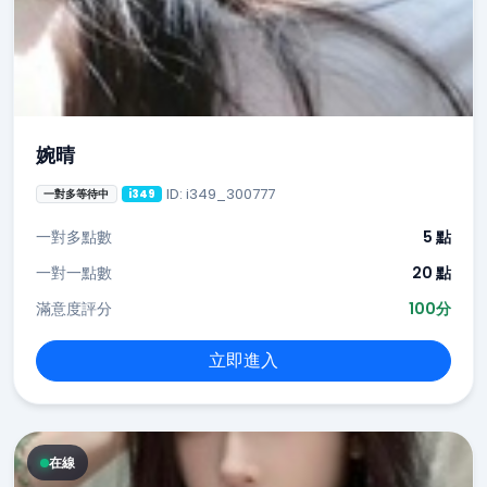
婉晴
ID: i349_300777
一對多等待中
i349
一對多點數
5 點
一對一點數
20 點
滿意度評分
100分
立即進入
在線