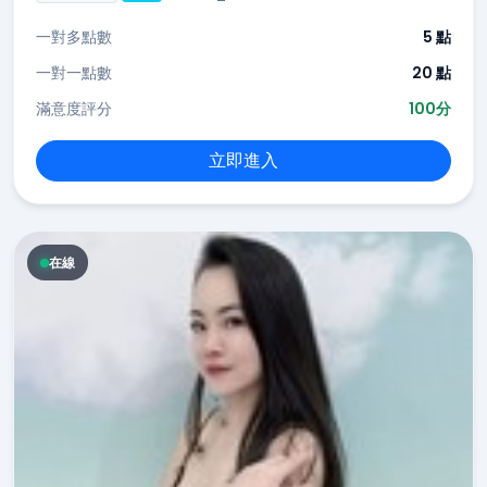
一對多點數
5 點
一對一點數
20 點
滿意度評分
100分
立即進入
在線