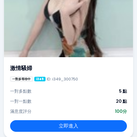
激情騷婦
ID: i349_300750
一對多等待中
i349
一對多點數
5 點
一對一點數
20 點
滿意度評分
100分
立即進入