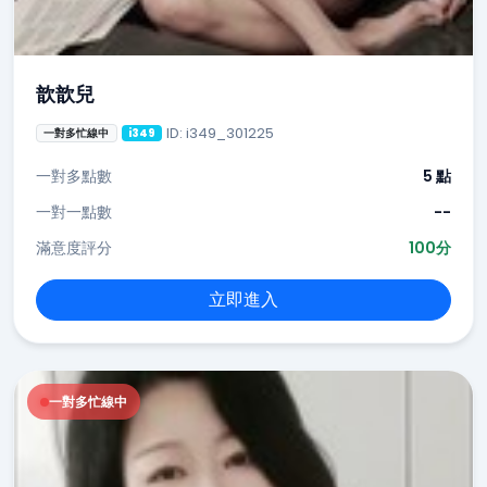
歆歆兒
ID: i349_301225
一對多忙線中
i349
一對多點數
5 點
一對一點數
--
滿意度評分
100分
立即進入
一對多忙線中