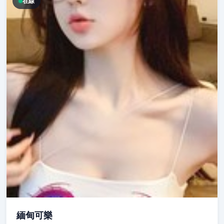
在線
緬甸可樂