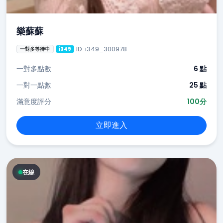
樂蘇蘇
ID: i349_300978
一對多等待中
i349
一對多點數
6 點
一對一點數
25 點
滿意度評分
100分
立即進入
在線