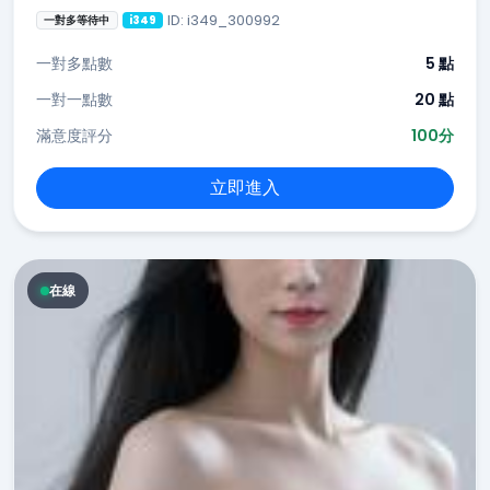
ID: i349_300992
一對多等待中
i349
一對多點數
5 點
一對一點數
20 點
滿意度評分
100分
立即進入
在線