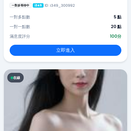
ID: i349_300992
一對多等待中
i349
一對多點數
5 點
一對一點數
20 點
滿意度評分
100分
立即進入
在線