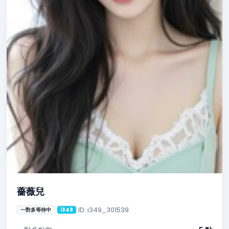
薔薇兒
ID: i349_301539
一對多等待中
i349