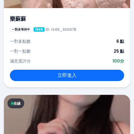
樂蘇蘇
ID: i349_300978
一對多等待中
i349
一對多點數
6 點
一對一點數
25 點
滿意度評分
100分
立即進入
在線