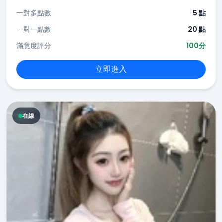
一對多點數
5 點
一對一點數
20 點
滿意度評分
100分
立即進入
在線