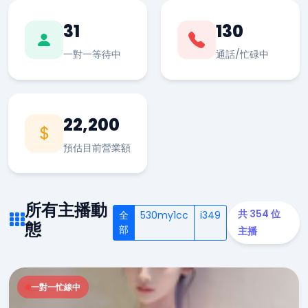
31
130
一對一等待中
通話/忙碌中
22,200
預估目前營業額
所有主播動
共 354 位
全
530my1cc
i349
態
部
主播
一對一忙線中