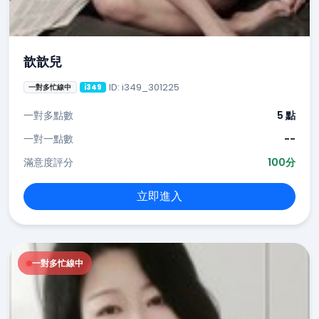
歆歆兒
ID: i349_301225
一對多忙線中
i349
一對多點數
5 點
一對一點數
--
滿意度評分
100分
立即進入
一對多忙線中