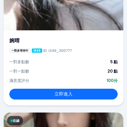
婉晴
ID: i349_300777
一對多等待中
i349
一對多點數
5 點
一對一點數
20 點
滿意度評分
100分
立即進入
在線