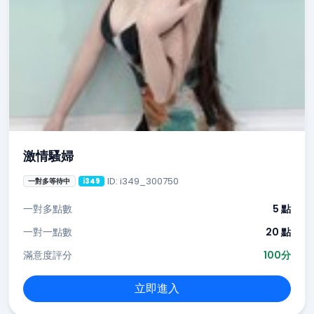
激情騷婦
ID: i349_300750
一對多等待中
i349
一對多點數
5 點
一對一點數
20 點
滿意度評分
100分
立即進入