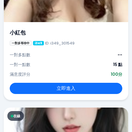
小紅包
ID: i349_301549
一對多等待中
i349
一對多點數
--
一對一點數
15 點
滿意度評分
100分
立即進入
在線