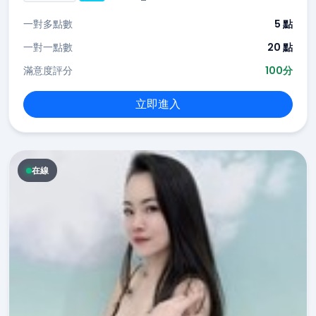
一對多點數
5 點
一對一點數
20 點
滿意度評分
100分
立即進入
在線