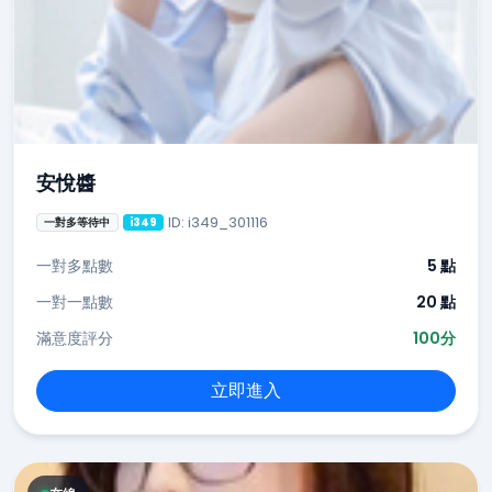
安悅醬
ID: i349_301116
一對多等待中
i349
一對多點數
5 點
一對一點數
20 點
滿意度評分
100分
立即進入