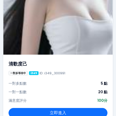
清歡度己
ID: i349_300991
一對多等待中
i349
一對多點數
5 點
一對一點數
20 點
滿意度評分
100分
立即進入