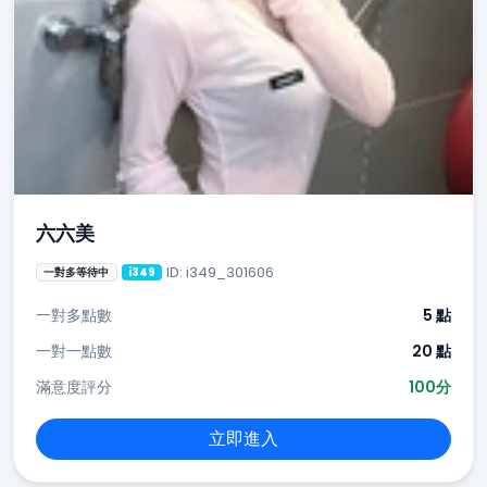
六六美
ID: i349_301606
一對多等待中
i349
一對多點數
5 點
一對一點數
20 點
滿意度評分
100分
立即進入