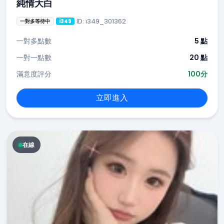
純情大白
ID: i349_301362
一對多等待中
i349
一對多點數
5 點
一對一點數
20 點
滿意度評分
100分
立即進入
在線