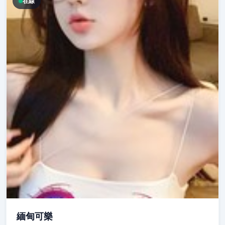
在線
緬甸可樂