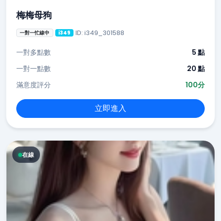
梅梅母狗
ID: i349_301588
一對一忙線中
i349
一對多點數
5 點
一對一點數
20 點
滿意度評分
100分
立即進入
在線