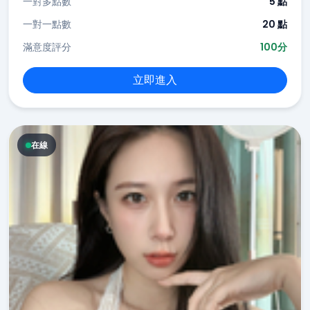
一對多點數
5 點
一對一點數
20 點
滿意度評分
100分
立即進入
在線