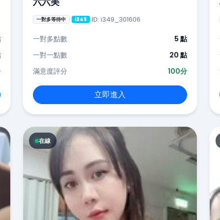
六六美
ID: i349_301606
一對多等待中
i349
點
一對多點數
5 點
點
一對一點數
20 點
分
滿意度評分
100分
立即進入
在線