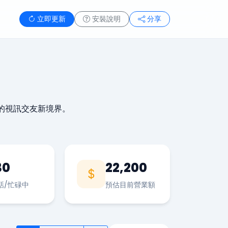
立即更新
安裝說明
分享
的視訊交友新境界。
30
22,200
話/忙碌中
預估目前營業額