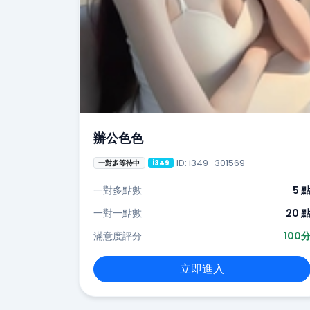
辦公色色
ID: i349_301569
一對多等待中
i349
一對多點數
5 
一對一點數
20 
滿意度評分
100
立即進入