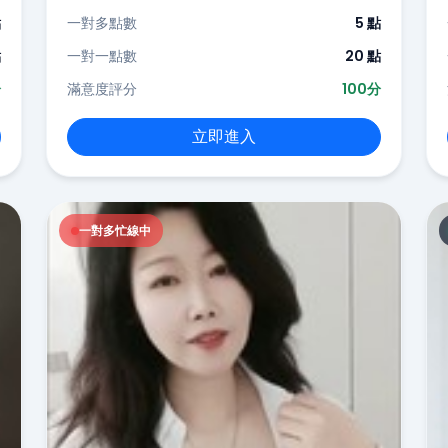
點
一對多點數
5 點
點
一對一點數
20 點
分
滿意度評分
100分
立即進入
一對多忙線中