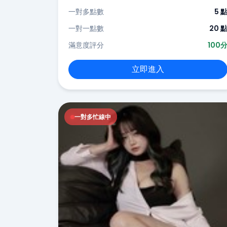
一對多點數
5 
一對一點數
20 
滿意度評分
100
立即進入
一對多忙線中