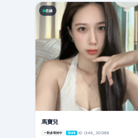
在線
馬寶兒
ID: i349_301389
一對多等待中
i349