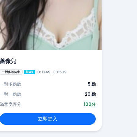
薔薇兒
ID: i349_301539
一對多等待中
i349
一對多點數
5 點
一對一點數
20 點
滿意度評分
100分
立即進入