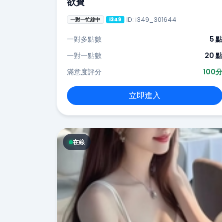
欲寶
ID: i349_301644
一對一忙線中
i349
一對多點數
5 
一對一點數
20 
滿意度評分
100
立即進入
在線