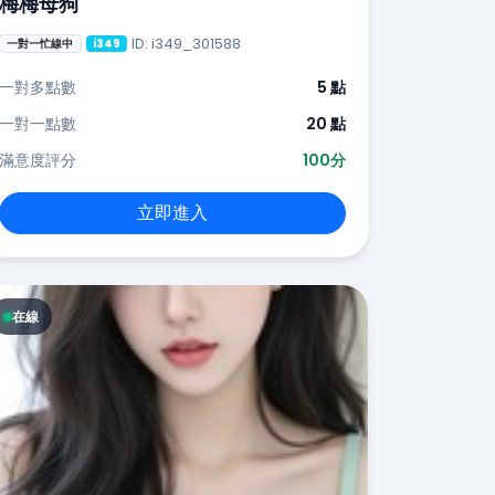
梅梅母狗
ID: i349_301588
一對一忙線中
i349
一對多點數
5 點
一對一點數
20 點
滿意度評分
100分
立即進入
在線