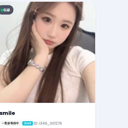
在線
smile
ID: i349_301276
一對多等待中
i349