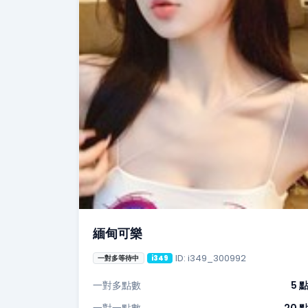
緬甸可樂
ID: i349_300992
一對多等待中
i349
一對多點數
5 