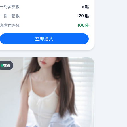
一對多點數
5 點
一對一點數
20 點
滿意度評分
100分
立即進入
在線