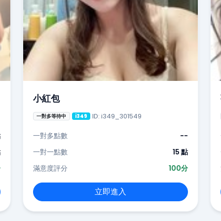
小紅包
ID: i349_301549
一對多等待中
i349
點
一對多點數
--
點
一對一點數
15 點
分
滿意度評分
100分
立即進入