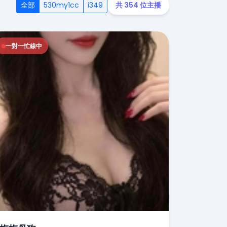
全部
530my1cc
i349
共 354 位主播
一對一忙線中