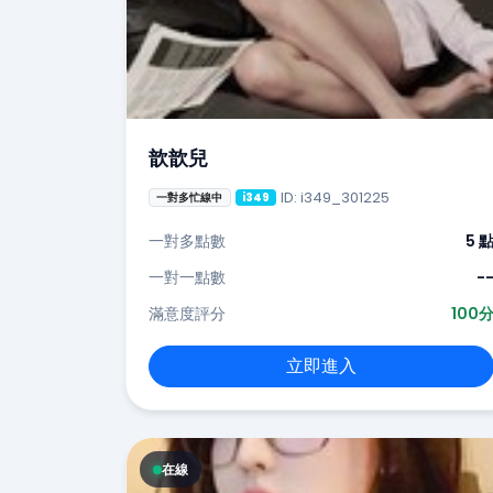
歆歆兒
ID: i349_301225
一對多忙線中
i349
一對多點數
5 
一對一點數
-
滿意度評分
100
立即進入
在線