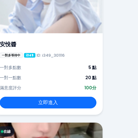
安悅醬
ID: i349_301116
一對多等待中
i349
一對多點數
5 點
一對一點數
20 點
滿意度評分
100分
立即進入
在線