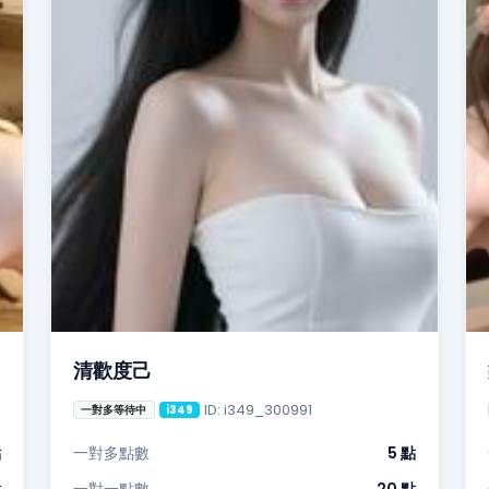
清歡度己
ID: i349_300991
一對多等待中
i349
點
一對多點數
5 點