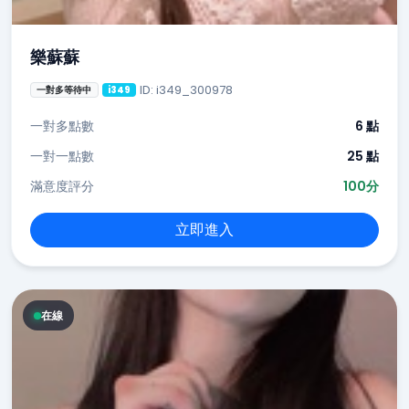
樂蘇蘇
ID: i349_300978
一對多等待中
i349
一對多點數
6 點
一對一點數
25 點
滿意度評分
100分
立即進入
在線