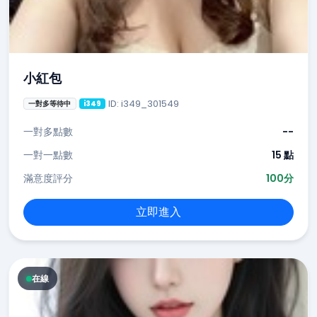
小紅包
ID: i349_301549
一對多等待中
i349
一對多點數
--
一對一點數
15 點
滿意度評分
100分
立即進入
在線