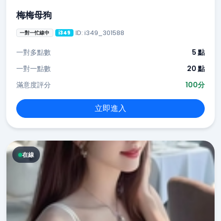
梅梅母狗
ID: i349_301588
一對一忙線中
i349
一對多點數
5 點
一對一點數
20 點
滿意度評分
100分
立即進入
在線