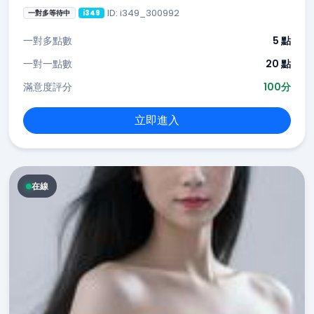
ID: i349_300992
一對多等待中
i349
一對多點數
5 點
一對一點數
20 點
滿意度評分
100分
立即進入
在線