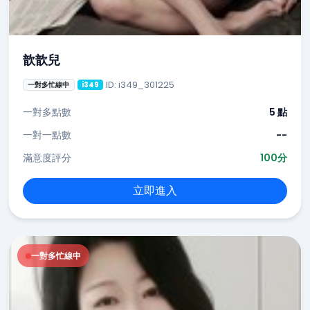
歆歆兒
ID: i349_301225
一對多忙線中
i349
一對多點數
5 點
一對一點數
--
滿意度評分
100分
立即進入
一對多忙線中