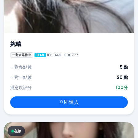
婉晴
ID: i349_300777
一對多等待中
i349
一對多點數
5 點
一對一點數
20 點
滿意度評分
100分
立即進入
在線