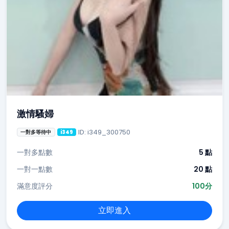
激情騷婦
ID: i349_300750
一對多等待中
i349
一對多點數
5 點
一對一點數
20 點
滿意度評分
100分
立即進入