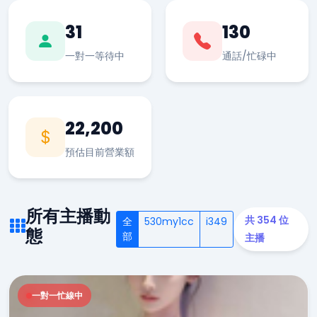
31
130
一對一等待中
通話/忙碌中
22,200
預估目前營業額
所有主播動
共 354 位
全
530my1cc
i349
態
部
主播
一對一忙線中