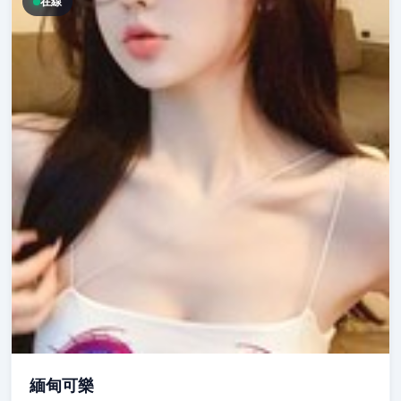
在線
緬甸可樂