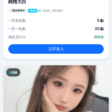
純情大白
ID: i349_301362
一對多等待中
i349
一對多點數
5 點
一對一點數
20 點
滿意度評分
100分
立即進入
在線