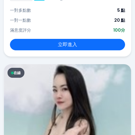
一對多點數
5 點
一對一點數
20 點
滿意度評分
100分
立即進入
在線