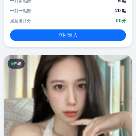
一對多點數
5 點
一對一點數
20 點
滿意度評分
100分
立即進入
在線