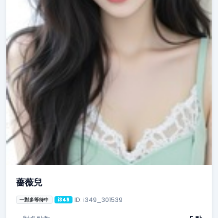
薔薇兒
ID: i349_301539
一對多等待中
i349