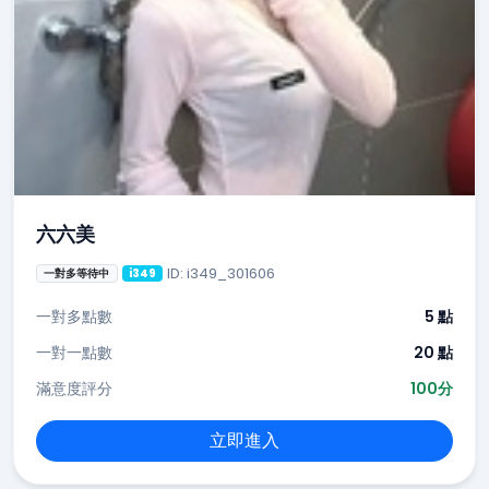
六六美
ID: i349_301606
一對多等待中
i349
一對多點數
5 點
一對一點數
20 點
滿意度評分
100分
立即進入