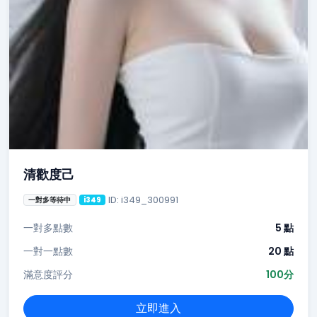
清歡度己
ID: i349_300991
一對多等待中
i349
一對多點數
5 點
一對一點數
20 點
滿意度評分
100分
立即進入