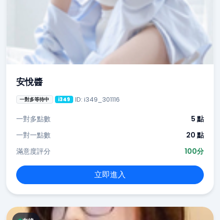
安悅醬
ID: i349_301116
一對多等待中
i349
一對多點數
5 點
一對一點數
20 點
滿意度評分
100分
立即進入