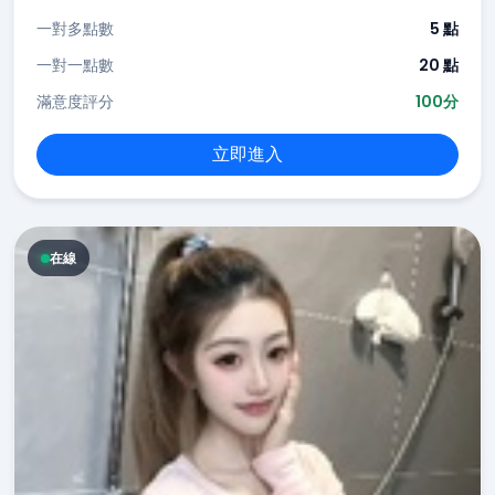
一對多點數
5 點
一對一點數
20 點
滿意度評分
100分
立即進入
在線