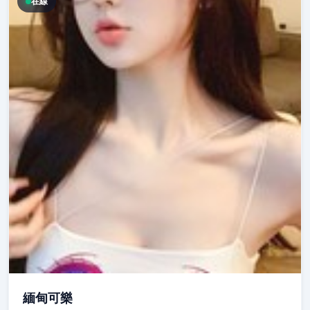
在線
緬甸可樂