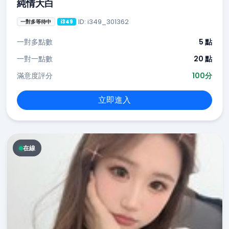
純情大白
ID: i349_301362
一對多等待中
i349
一對多點數
5 點
一對一點數
20 點
滿意度評分
100分
立即進入
在線