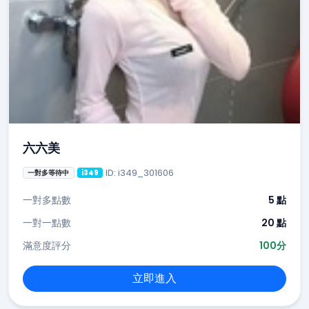
六六美
ID: i349_301606
一對多等待中
i349
一對多點數
5 點
一對一點數
20 點
滿意度評分
100分
立即進入