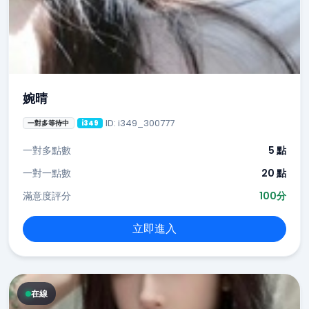
婉晴
ID: i349_300777
一對多等待中
i349
一對多點數
5 點
一對一點數
20 點
滿意度評分
100分
立即進入
在線