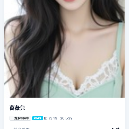
薔薇兒
ID: i349_301539
一對多等待中
i349