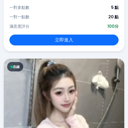
一對多點數
5 點
一對一點數
20 點
滿意度評分
100分
立即進入
在線