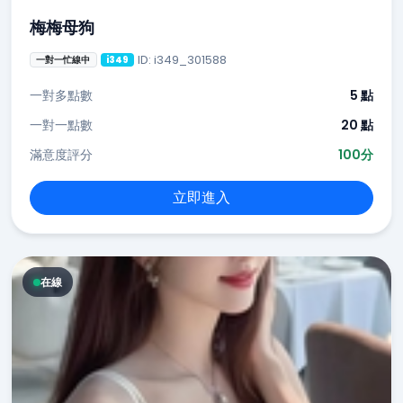
梅梅母狗
ID: i349_301588
一對一忙線中
i349
一對多點數
5 點
一對一點數
20 點
滿意度評分
100分
立即進入
在線