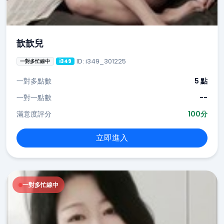
歆歆兒
ID: i349_301225
一對多忙線中
i349
一對多點數
5 點
一對一點數
--
滿意度評分
100分
立即進入
一對多忙線中