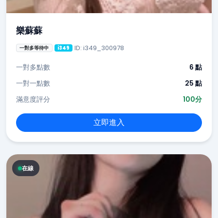
樂蘇蘇
ID: i349_300978
一對多等待中
i349
一對多點數
6 點
一對一點數
25 點
滿意度評分
100分
立即進入
在線