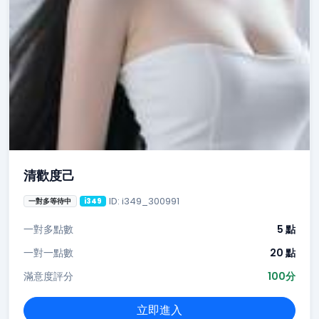
清歡度己
ID: i349_300991
一對多等待中
i349
一對多點數
5 點
一對一點數
20 點
滿意度評分
100分
立即進入