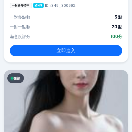
ID: i349_300992
一對多等待中
i349
一對多點數
5 點
一對一點數
20 點
滿意度評分
100分
立即進入
在線