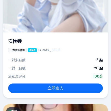
安悅醬
ID: i349_301116
一對多等待中
i349
一對多點數
5 點
一對一點數
20 點
滿意度評分
100分
立即進入