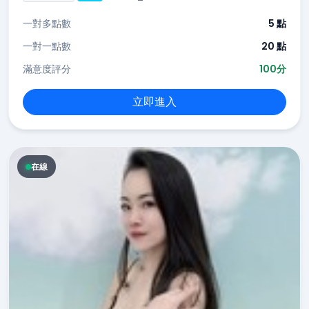
一對多點數
5 點
一對一點數
20 點
滿意度評分
100分
立即進入
在線