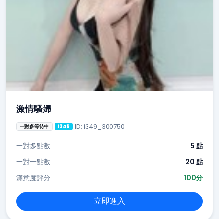
激情騷婦
ID: i349_300750
一對多等待中
i349
一對多點數
5 點
一對一點數
20 點
滿意度評分
100分
立即進入