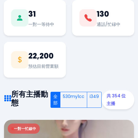
31
130
一對一等待中
通話/忙碌中
22,200
預估目前營業額
所有主播動
共 354 位
全
530my1cc
i349
態
部
主播
一對一忙線中