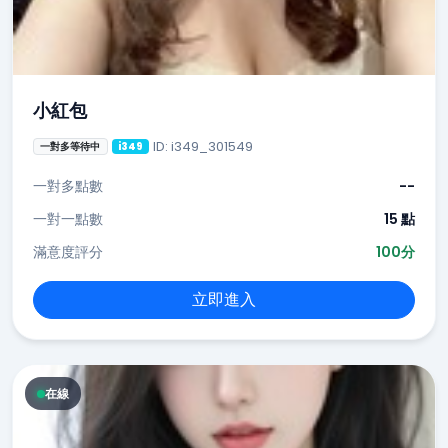
小紅包
ID: i349_301549
一對多等待中
i349
一對多點數
--
一對一點數
15 點
滿意度評分
100分
立即進入
在線