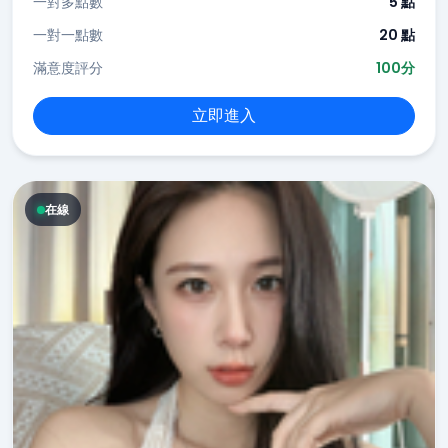
一對多點數
5 點
一對一點數
20 點
滿意度評分
100分
立即進入
在線