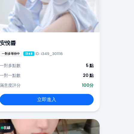
安悅醬
ID: i349_301116
一對多等待中
i349
一對多點數
5 點
一對一點數
20 點
滿意度評分
100分
立即進入
在線