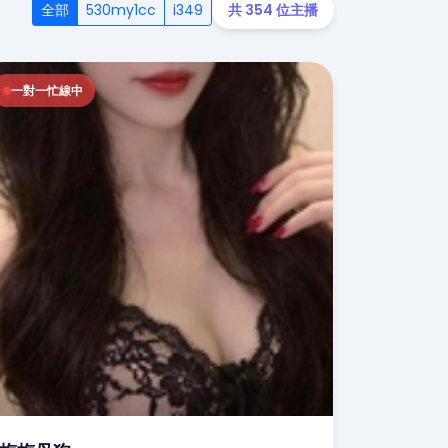
全部
530my1cc
i349
共 354 位主播
一對一忙線中