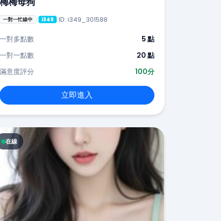
梅梅母狗
ID: i349_301588
一對一忙線中
i349
一對多點數
5 點
一對一點數
20 點
滿意度評分
100分
立即進入
在線