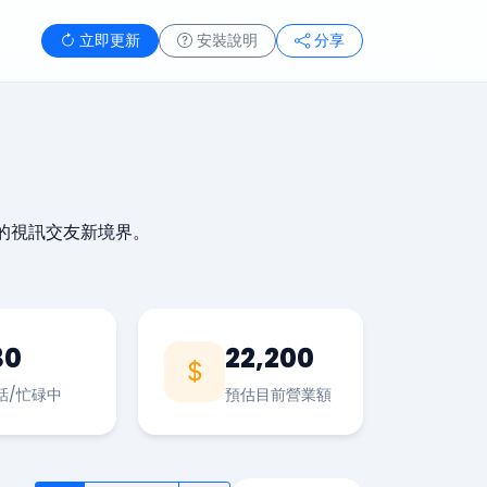
立即更新
安裝說明
分享
的視訊交友新境界。
30
22,200
話/忙碌中
預估目前營業額