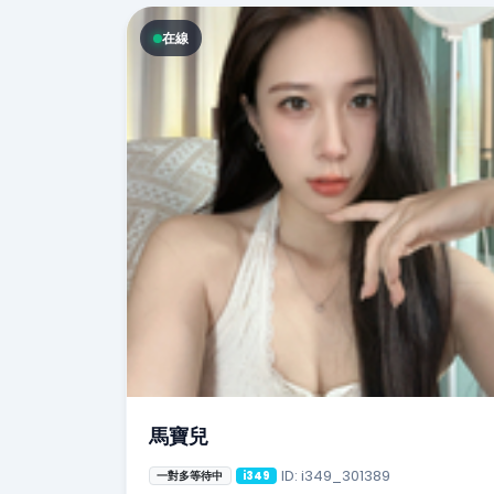
在線
馬寶兒
ID: i349_301389
一對多等待中
i349