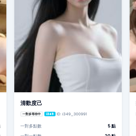
清歡度己
ID: i349_300991
一對多等待中
i349
點
一對多點數
5 點