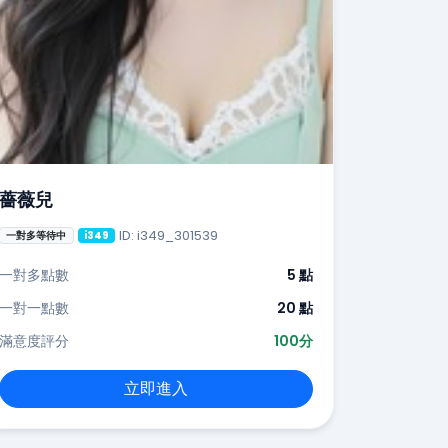
薔薇兒
ID: i349_301539
一對多等待中
i349
一對多點數
5 點
一對一點數
20 點
滿意度評分
100分
立即進入