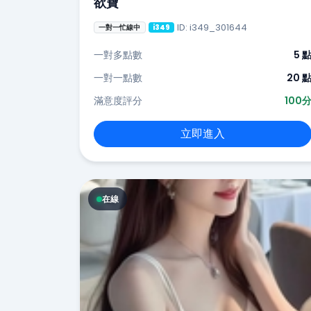
欲寶
ID: i349_301644
一對一忙線中
i349
一對多點數
5 
一對一點數
20 
滿意度評分
100
立即進入
在線