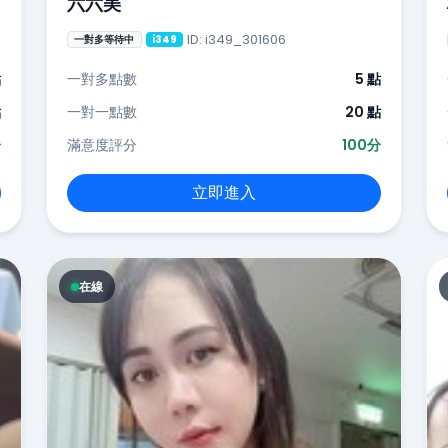
六六美
ID: i349_301606
一對多等待中
i349
點
一對多點數
5 點
點
一對一點數
20 點
分
滿意度評分
100分
立即進入
在線