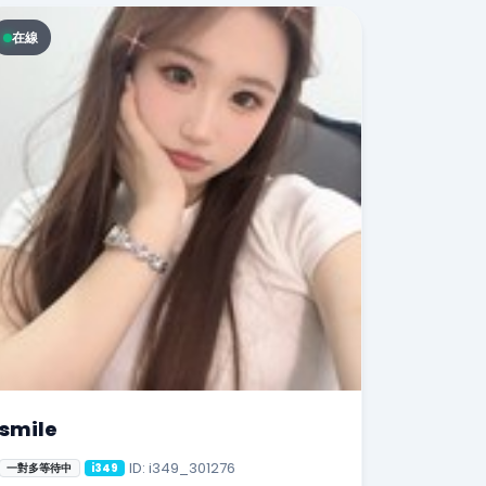
在線
smile
ID: i349_301276
一對多等待中
i349