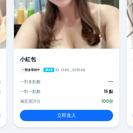
小紅包
ID: i349_301549
一對多等待中
i349
點
一對多點數
--
點
一對一點數
15 點
分
滿意度評分
100分
立即進入