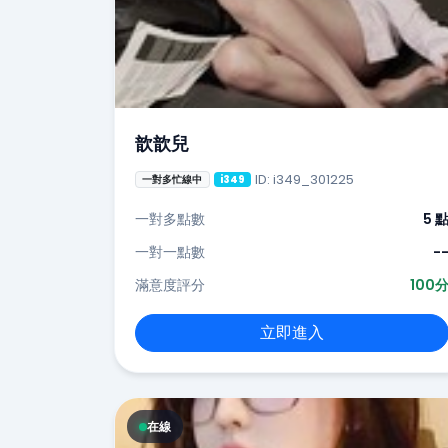
歆歆兒
ID: i349_301225
一對多忙線中
i349
一對多點數
5 
一對一點數
-
滿意度評分
100
立即進入
在線