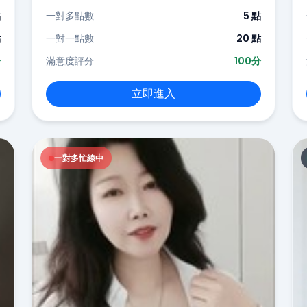
點
一對多點數
5 點
點
一對一點數
20 點
分
滿意度評分
100分
立即進入
一對多忙線中