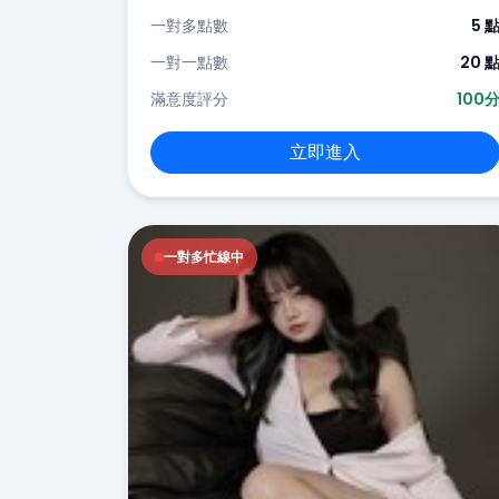
一對多點數
5 
一對一點數
20 
滿意度評分
100
立即進入
一對多忙線中