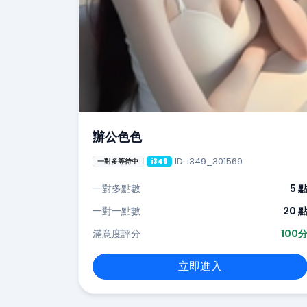
辦公色色
ID: i349_301569
一對多等待中
i349
一對多點數
5 
一對一點數
20 
滿意度評分
100
立即進入