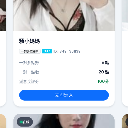
騷小媽媽
ID: i349_301139
一對多忙線中
i349
點
一對多點數
5 點
-
一對一點數
20 點
分
滿意度評分
100分
立即進入
在線