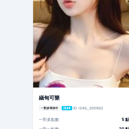
緬甸可樂
ID: i349_300992
一對多等待中
i349
一對多點數
5 