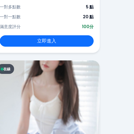
一對多點數
5 點
一對一點數
20 點
滿意度評分
100分
立即進入
在線