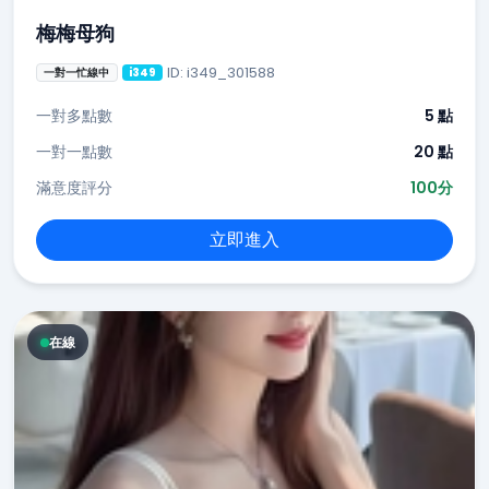
梅梅母狗
ID: i349_301588
一對一忙線中
i349
一對多點數
5 點
一對一點數
20 點
滿意度評分
100分
立即進入
在線