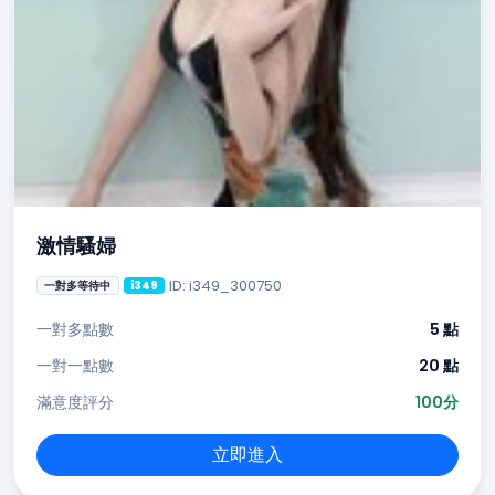
激情騷婦
ID: i349_300750
一對多等待中
i349
一對多點數
5 點
一對一點數
20 點
滿意度評分
100分
立即進入