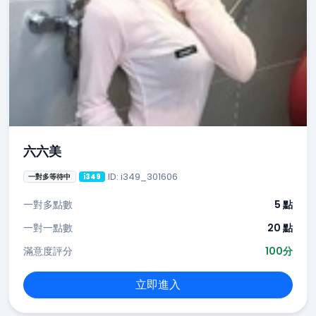
六六美
ID: i349_301606
一對多等待中
i349
一對多點數
5 點
一對一點數
20 點
滿意度評分
100分
立即進入