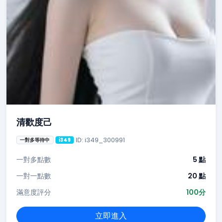
清歡度己
ID: i349_300991
一對多等待中
i349
一對多點數
5 點
一對一點數
20 點
滿意度評分
100分
立即進入