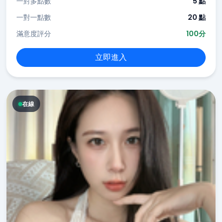
一對多點數
5 點
一對一點數
20 點
滿意度評分
100分
立即進入
在線