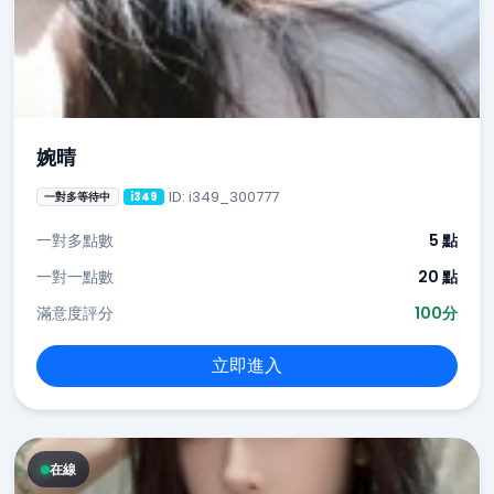
婉晴
ID: i349_300777
一對多等待中
i349
一對多點數
5 點
一對一點數
20 點
滿意度評分
100分
立即進入
在線