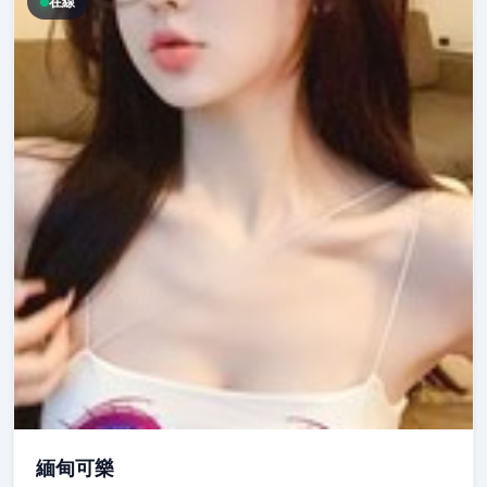
在線
緬甸可樂