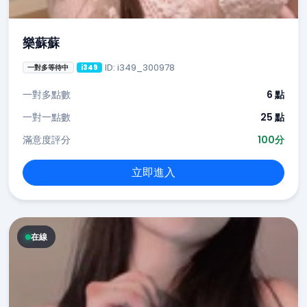
樂蘇蘇
ID: i349_300978
一對多等待中
i349
一對多點數
6 點
一對一點數
25 點
滿意度評分
100分
立即進入
在線