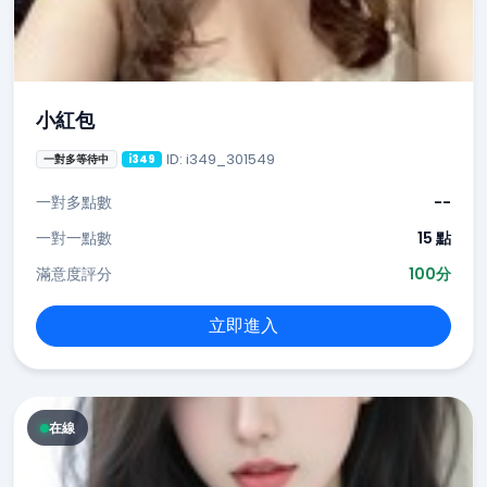
小紅包
ID: i349_301549
一對多等待中
i349
一對多點數
--
一對一點數
15 點
滿意度評分
100分
立即進入
在線