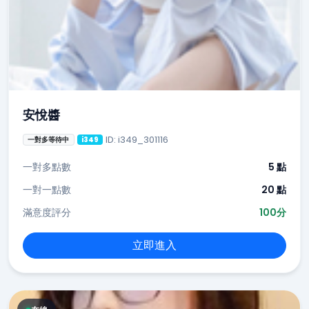
安悅醬
ID: i349_301116
一對多等待中
i349
一對多點數
5 點
一對一點數
20 點
滿意度評分
100分
立即進入