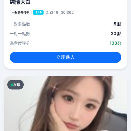
純情大白
ID: i349_301362
一對多等待中
i349
一對多點數
5 點
一對一點數
20 點
滿意度評分
100分
立即進入
在線