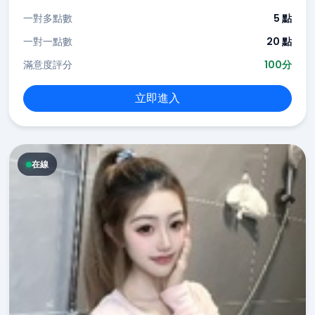
一對多點數
5 點
一對一點數
20 點
滿意度評分
100分
立即進入
在線