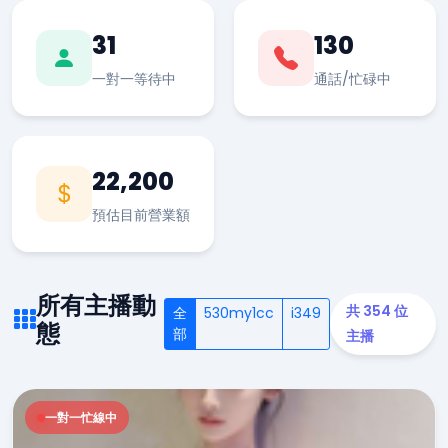
31
130
一對一等待中
通話/忙碌中
22,200
預估目前營業額
所有主播動
共 354 位
全
530my1cc
i349
態
部
主播
一對一忙線中