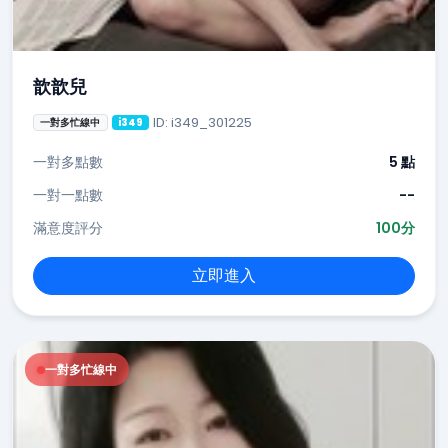
歆歆兒
ID: i349_301225
一對多忙線中
i349
一對多點數
5 點
一對一點數
--
滿意度評分
100分
立即進入
一對多忙線中