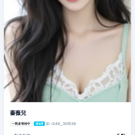
薔薇兒
ID: i349_301539
一對多等待中
i349