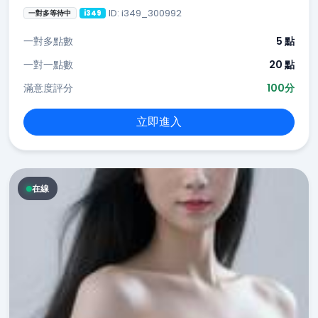
ID: i349_300992
一對多等待中
i349
一對多點數
5 點
一對一點數
20 點
滿意度評分
100分
立即進入
在線