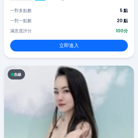
一對多點數
5 點
一對一點數
20 點
滿意度評分
100分
立即進入
在線