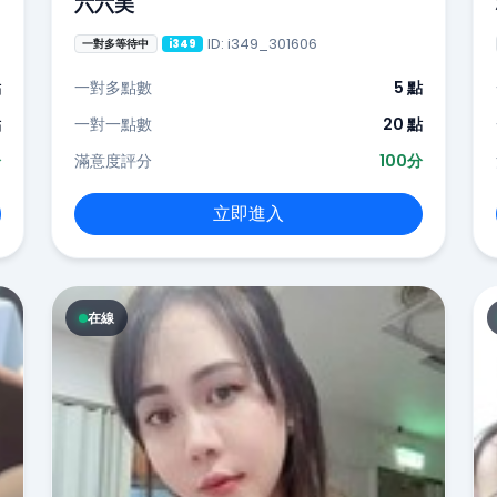
六六美
ID: i349_301606
一對多等待中
i349
點
一對多點數
5 點
點
一對一點數
20 點
分
滿意度評分
100分
立即進入
在線