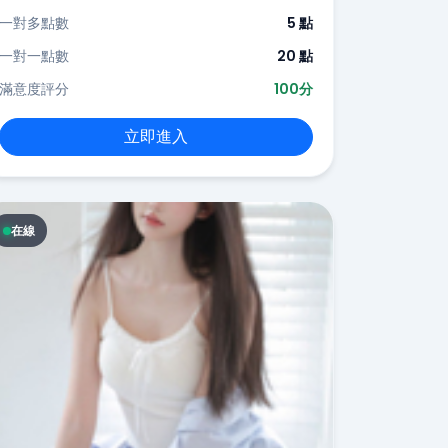
一對多點數
5 點
一對一點數
20 點
滿意度評分
100分
立即進入
在線