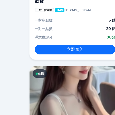
欲寶
ID: i349_301644
一對一忙線中
i349
一對多點數
5 
一對一點數
20 
滿意度評分
100
立即進入
在線