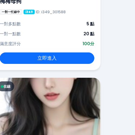
梅梅母狗
ID: i349_301588
一對一忙線中
i349
一對多點數
5 點
一對一點數
20 點
滿意度評分
100分
立即進入
在線