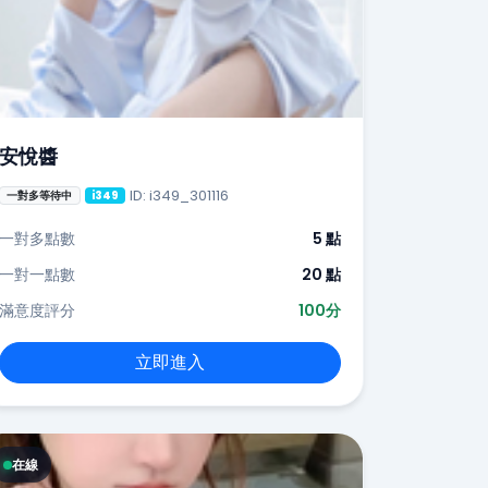
安悅醬
ID: i349_301116
一對多等待中
i349
一對多點數
5 點
一對一點數
20 點
滿意度評分
100分
立即進入
在線