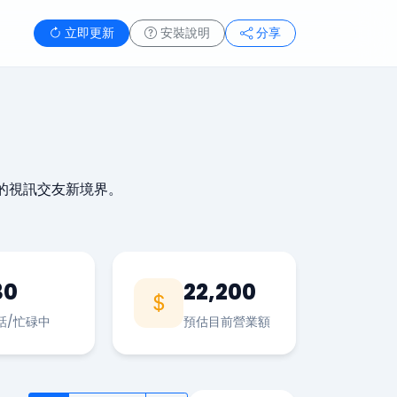
立即更新
安裝說明
分享
的視訊交友新境界。
30
22,200
話/忙碌中
預估目前營業額