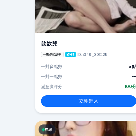
歆歆兒
ID: i349_301225
一對多忙線中
i349
一對多點數
5 
一對一點數
-
滿意度評分
100
立即進入
在線