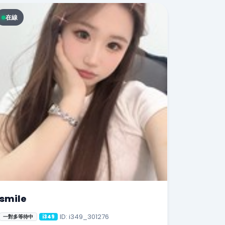
在線
smile
ID: i349_301276
一對多等待中
i349