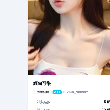
緬甸可樂
ID: i349_300992
一對多等待中
i349
一對多點數
5 