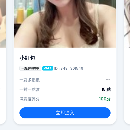
小紅包
ID: i349_301549
一對多等待中
i349
點
一對多點數
--
點
一對一點數
15 點
分
滿意度評分
100分
立即進入