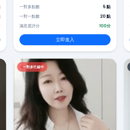
點
一對多點數
5 點
點
一對一點數
20 點
分
滿意度評分
100分
立即進入
一對多忙線中