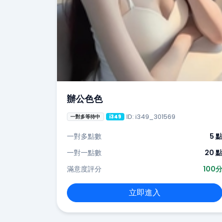
辦公色色
ID: i349_301569
一對多等待中
i349
一對多點數
5 
一對一點數
20 
滿意度評分
100
立即進入