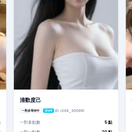
清歡度己
ID: i349_300991
一對多等待中
i349
點
一對多點數
5 點