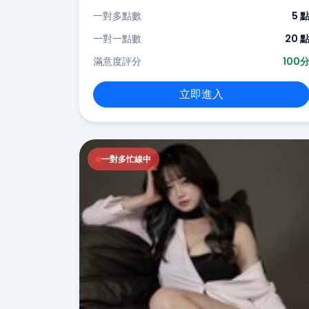
一對多點數
5 
一對一點數
20 
滿意度評分
100
立即進入
一對多忙線中