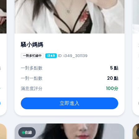
騷小媽媽
ID: i349_301139
一對多忙線中
i349
點
一對多點數
5 點
-
一對一點數
20 點
分
滿意度評分
100分
立即進入
在線