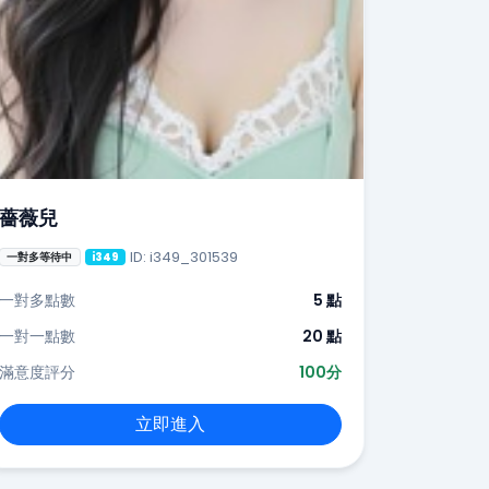
薔薇兒
ID: i349_301539
一對多等待中
i349
一對多點數
5 點
一對一點數
20 點
滿意度評分
100分
立即進入