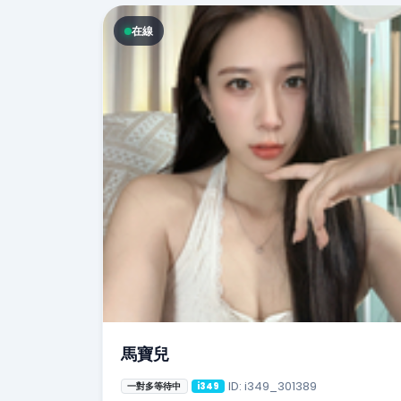
在線
馬寶兒
ID: i349_301389
一對多等待中
i349