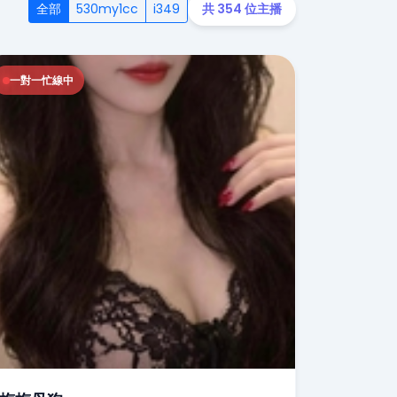
全部
530my1cc
i349
共 354 位主播
一對一忙線中