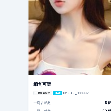
緬甸可樂
ID: i349_300992
一對多等待中
i349
一對多點數
5 