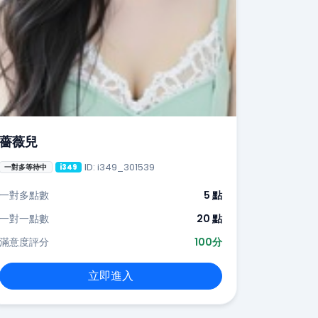
薔薇兒
ID: i349_301539
一對多等待中
i349
一對多點數
5 點
一對一點數
20 點
滿意度評分
100分
立即進入