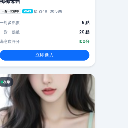
梅梅母狗
ID: i349_301588
一對一忙線中
i349
一對多點數
5 點
一對一點數
20 點
滿意度評分
100分
立即進入
在線