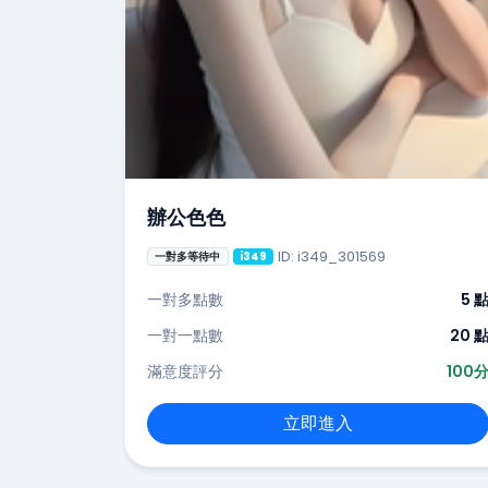
辦公色色
ID: i349_301569
一對多等待中
i349
一對多點數
5 
一對一點數
20 
滿意度評分
100
立即進入