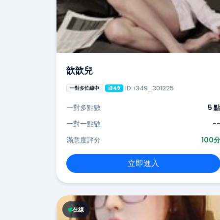
歆歆兒
ID: i349_301225
一對多忙線中
i349
一對多點數
5 
一對一點數
-
滿意度評分
100
立即進入
在線