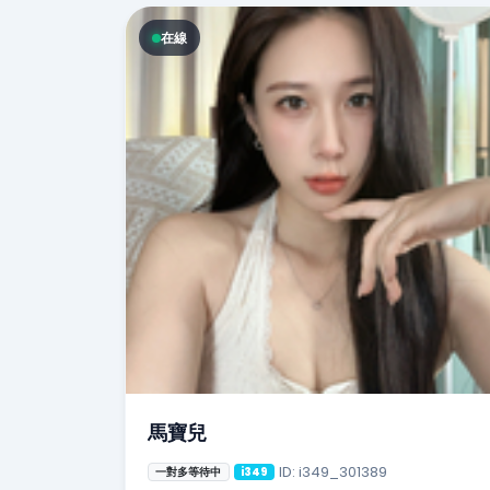
在線
馬寶兒
ID: i349_301389
一對多等待中
i349