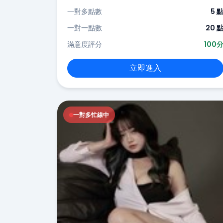
一對多點數
5 
一對一點數
20 
滿意度評分
100
立即進入
一對多忙線中