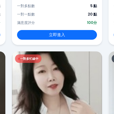
點
一對多點數
5 點
點
一對一點數
20 點
分
滿意度評分
100分
立即進入
一對多忙線中