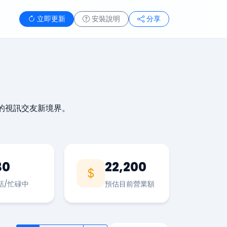
立即更新
安裝說明
分享
的視訊交友新境界。
30
22,200
話/忙碌中
預估目前營業額