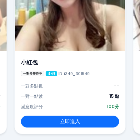
小紅包
ID: i349_301549
一對多等待中
i349
點
一對多點數
--
點
一對一點數
15 點
分
滿意度評分
100分
立即進入