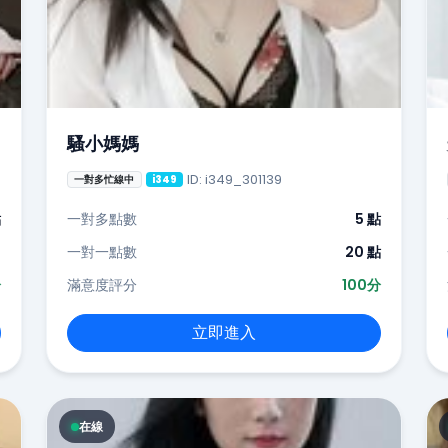
騷小媽媽
ID: i349_301139
一對多忙線中
i349
點
一對多點數
5 點
-
一對一點數
20 點
分
滿意度評分
100分
立即進入
在線