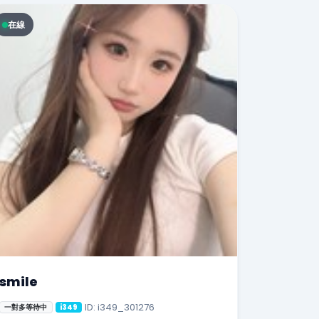
在線
smile
ID: i349_301276
一對多等待中
i349