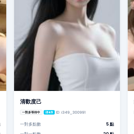
清歡度己
ID: i349_300991
一對多等待中
i349
點
一對多點數
5 點