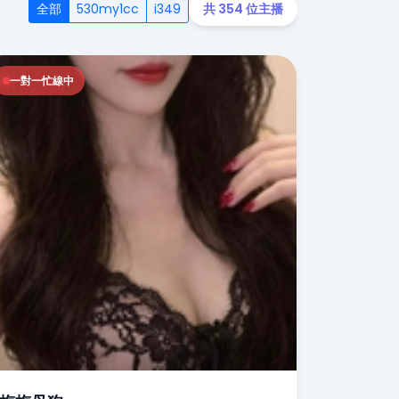
全部
530my1cc
i349
共 354 位主播
一對一忙線中