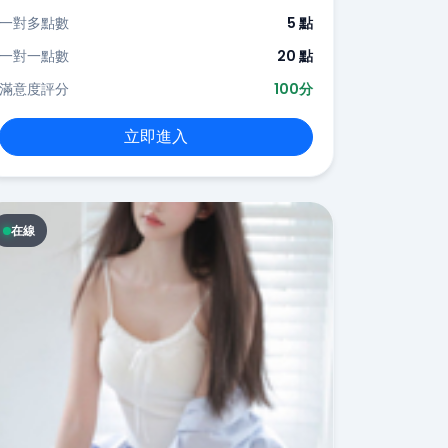
一對多點數
5 點
一對一點數
20 點
滿意度評分
100分
立即進入
在線