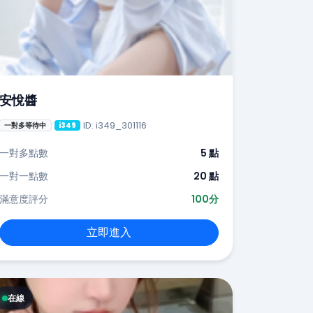
安悅醬
ID: i349_301116
一對多等待中
i349
一對多點數
5 點
一對一點數
20 點
滿意度評分
100分
立即進入
在線