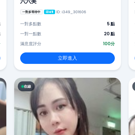
六六美
ID: i349_301606
一對多等待中
i349
點
一對多點數
5 點
點
一對一點數
20 點
分
滿意度評分
100分
立即進入
在線