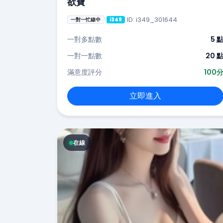
欲寶
ID: i349_301644
一對一忙線中
i349
一對多點數
5 
一對一點數
20 
滿意度評分
100
立即進入
在線