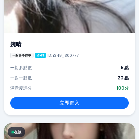
婉晴
ID: i349_300777
一對多等待中
i349
一對多點數
5 點
一對一點數
20 點
滿意度評分
100分
立即進入
在線