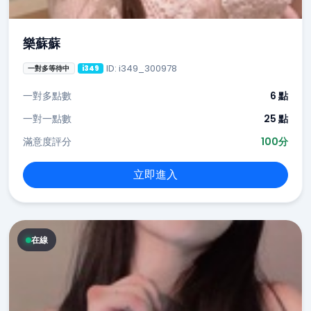
樂蘇蘇
ID: i349_300978
一對多等待中
i349
一對多點數
6 點
一對一點數
25 點
滿意度評分
100分
立即進入
在線