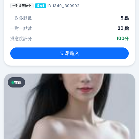
ID: i349_300992
一對多等待中
i349
一對多點數
5 點
一對一點數
20 點
滿意度評分
100分
立即進入
在線