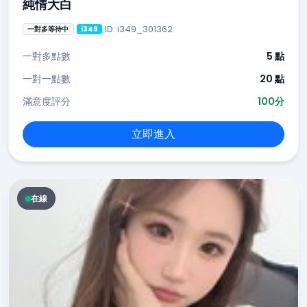
純情大白
ID: i349_301362
一對多等待中
i349
一對多點數
5 點
一對一點數
20 點
滿意度評分
100分
立即進入
在線