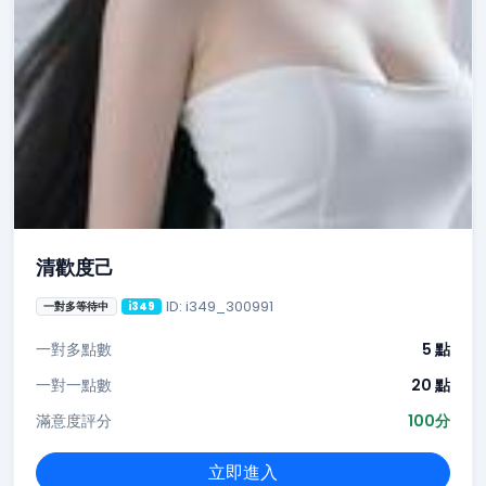
清歡度己
ID: i349_300991
一對多等待中
i349
一對多點數
5 點
一對一點數
20 點
滿意度評分
100分
立即進入