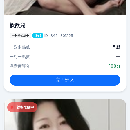
歆歆兒
ID: i349_301225
一對多忙線中
i349
一對多點數
5 點
一對一點數
--
滿意度評分
100分
立即進入
一對多忙線中