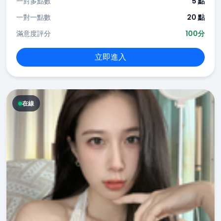
一對多點數
5 點
一對一點數
20 點
滿意度評分
100分
立即進入
在線