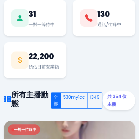
31
130
一對一等待中
通話/忙碌中
22,200
預估目前營業額
所有主播動
共 354 位
全
530my1cc
i349
態
部
主播
一對一忙線中