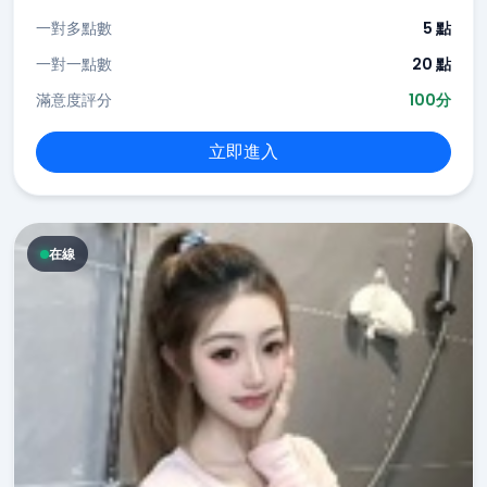
一對多點數
5 點
一對一點數
20 點
滿意度評分
100分
立即進入
在線