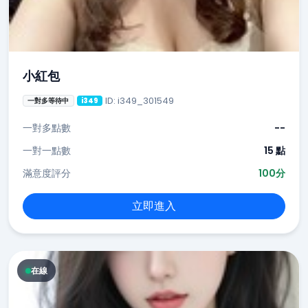
小紅包
ID: i349_301549
一對多等待中
i349
一對多點數
--
一對一點數
15 點
滿意度評分
100分
立即進入
在線