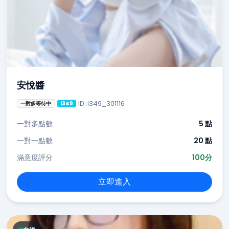
安悅醬
ID: i349_301116
一對多等待中
i349
一對多點數
5 點
一對一點數
20 點
滿意度評分
100分
立即進入