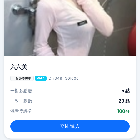
六六美
ID: i349_301606
一對多等待中
i349
一對多點數
5 點
一對一點數
20 點
滿意度評分
100分
立即進入