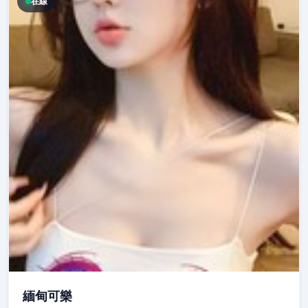
在線
緬甸可樂