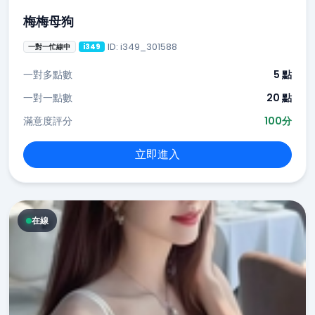
梅梅母狗
ID: i349_301588
一對一忙線中
i349
一對多點數
5 點
一對一點數
20 點
滿意度評分
100分
立即進入
在線