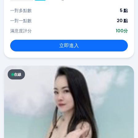
一對多點數
5 點
一對一點數
20 點
滿意度評分
100分
立即進入
在線