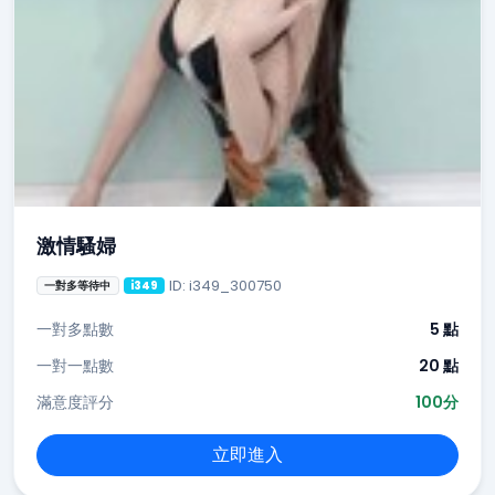
激情騷婦
ID: i349_300750
一對多等待中
i349
一對多點數
5 點
一對一點數
20 點
滿意度評分
100分
立即進入