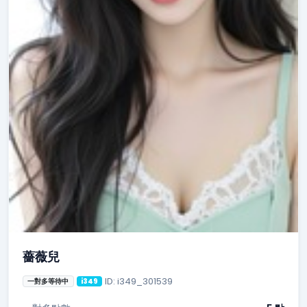
薔薇兒
ID: i349_301539
一對多等待中
i349