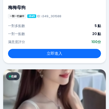
梅梅母狗
ID: i349_301588
一對一忙線中
i349
一對多點數
5 點
一對一點數
20 點
滿意度評分
100分
立即進入
在線