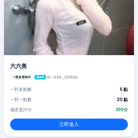
六六美
ID: i349_301606
一對多等待中
i349
一對多點數
5 點
一對一點數
20 點
滿意度評分
100分
立即進入