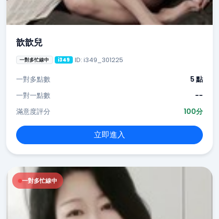
歆歆兒
ID: i349_301225
一對多忙線中
i349
一對多點數
5 點
一對一點數
--
滿意度評分
100分
立即進入
一對多忙線中