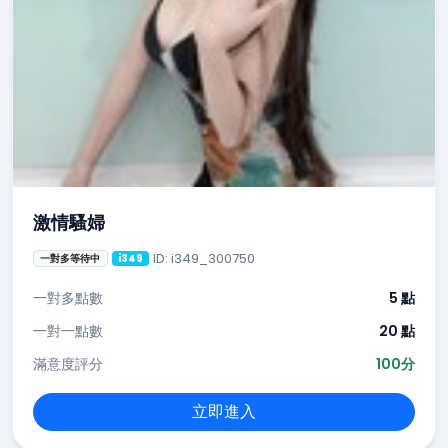
激情騷婦
ID: i349_300750
一對多等待中
i349
一對多點數
5 點
一對一點數
20 點
滿意度評分
100分
立即進入