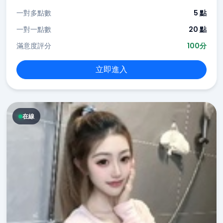
一對多點數
5 點
一對一點數
20 點
滿意度評分
100分
立即進入
在線