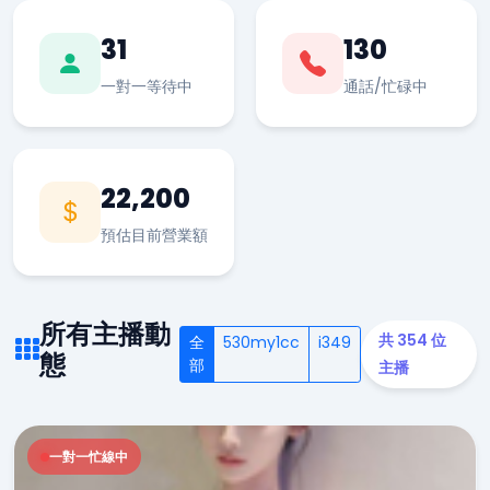
31
130
一對一等待中
通話/忙碌中
22,200
預估目前營業額
所有主播動
共 354 位
全
530my1cc
i349
態
部
主播
一對一忙線中