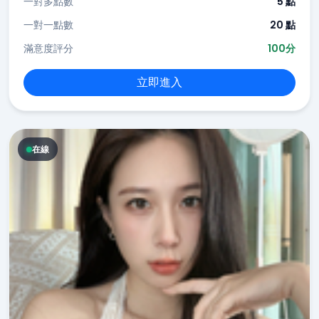
一對多點數
5 點
一對一點數
20 點
滿意度評分
100分
立即進入
在線