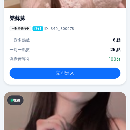
樂蘇蘇
ID: i349_300978
一對多等待中
i349
一對多點數
6 點
一對一點數
25 點
滿意度評分
100分
立即進入
在線