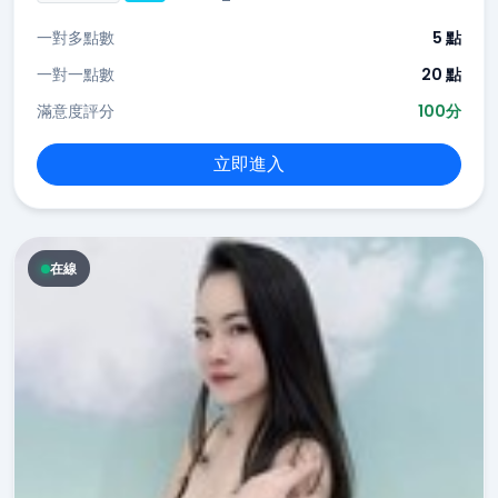
一對多點數
5 點
一對一點數
20 點
滿意度評分
100分
立即進入
在線