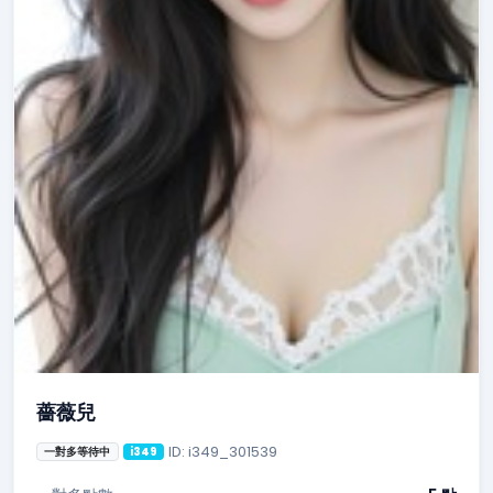
薔薇兒
ID: i349_301539
一對多等待中
i349