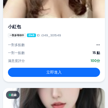
小紅包
ID: i349_301549
一對多等待中
i349
一對多點數
--
一對一點數
15 點
滿意度評分
100分
立即進入
在線