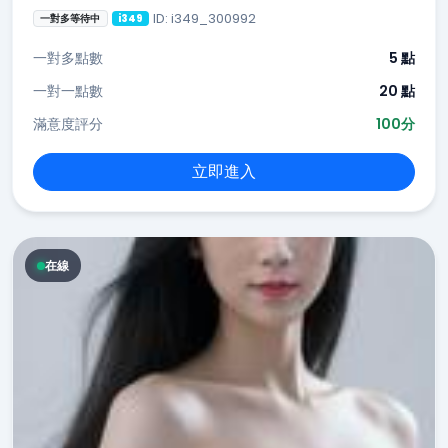
ID: i349_300992
一對多等待中
i349
一對多點數
5 點
一對一點數
20 點
滿意度評分
100分
立即進入
在線