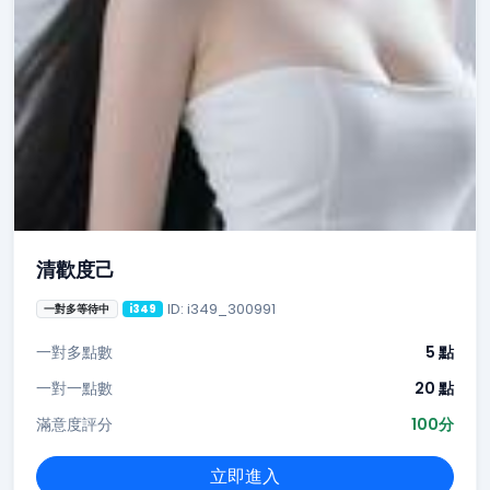
清歡度己
ID: i349_300991
一對多等待中
i349
一對多點數
5 點
一對一點數
20 點
滿意度評分
100分
立即進入