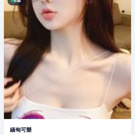
在線
緬甸可樂