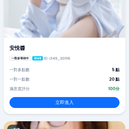
安悅醬
ID: i349_301116
一對多等待中
i349
一對多點數
5 點
一對一點數
20 點
滿意度評分
100分
立即進入