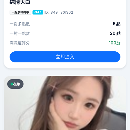
純情大白
ID: i349_301362
一對多等待中
i349
一對多點數
5 點
一對一點數
20 點
滿意度評分
100分
立即進入
在線