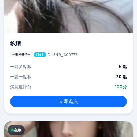
婉晴
ID: i349_300777
一對多等待中
i349
一對多點數
5 點
一對一點數
20 點
滿意度評分
100分
立即進入
在線