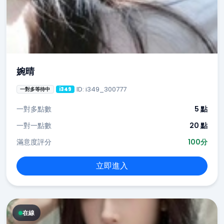
婉晴
ID: i349_300777
一對多等待中
i349
一對多點數
5 點
一對一點數
20 點
滿意度評分
100分
立即進入
在線