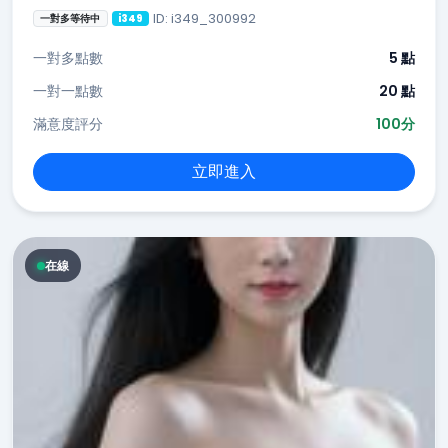
ID: i349_300992
一對多等待中
i349
一對多點數
5 點
一對一點數
20 點
滿意度評分
100分
立即進入
在線