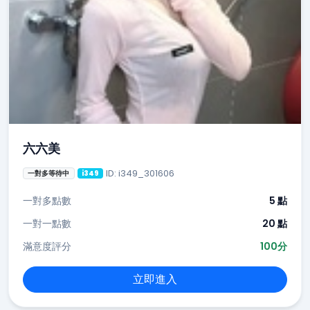
六六美
ID: i349_301606
一對多等待中
i349
一對多點數
5 點
一對一點數
20 點
滿意度評分
100分
立即進入