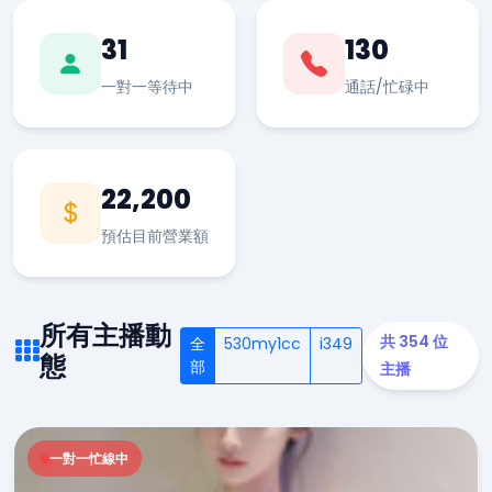
31
130
一對一等待中
通話/忙碌中
22,200
預估目前營業額
所有主播動
共 354 位
全
530my1cc
i349
態
部
主播
一對一忙線中