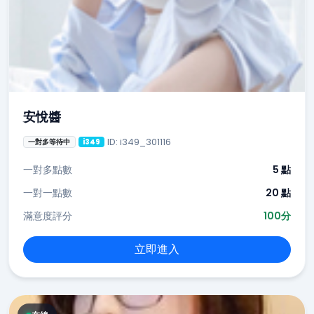
安悅醬
ID: i349_301116
一對多等待中
i349
一對多點數
5 點
一對一點數
20 點
滿意度評分
100分
立即進入