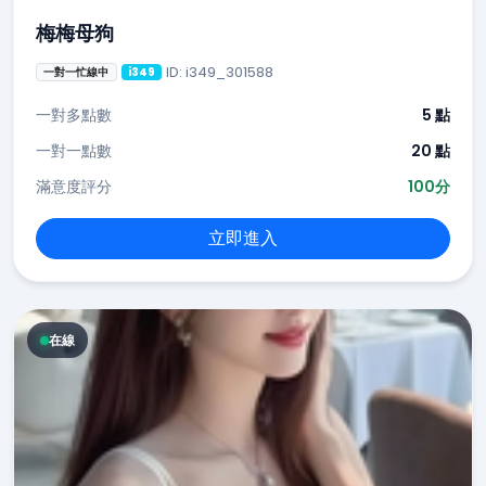
梅梅母狗
ID: i349_301588
一對一忙線中
i349
一對多點數
5 點
一對一點數
20 點
滿意度評分
100分
立即進入
在線