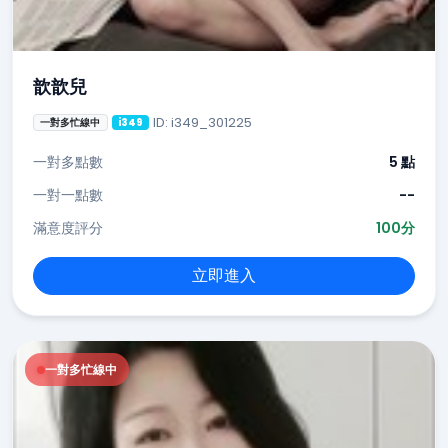
歆歆兒
ID: i349_301225
一對多忙線中
i349
一對多點數
5 點
一對一點數
--
滿意度評分
100分
立即進入
一對多忙線中