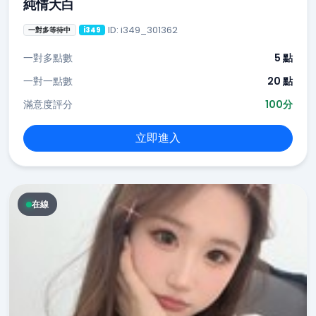
純情大白
ID: i349_301362
一對多等待中
i349
一對多點數
5 點
一對一點數
20 點
滿意度評分
100分
立即進入
在線