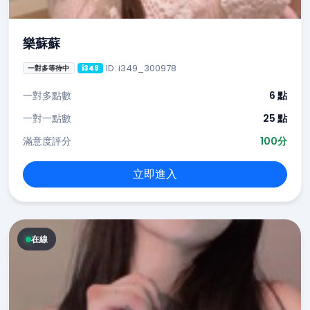
樂蘇蘇
ID: i349_300978
一對多等待中
i349
一對多點數
6 點
一對一點數
25 點
滿意度評分
100分
立即進入
在線