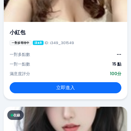
小紅包
ID: i349_301549
一對多等待中
i349
一對多點數
--
一對一點數
15 點
滿意度評分
100分
立即進入
在線