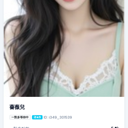
薔薇兒
ID: i349_301539
一對多等待中
i349