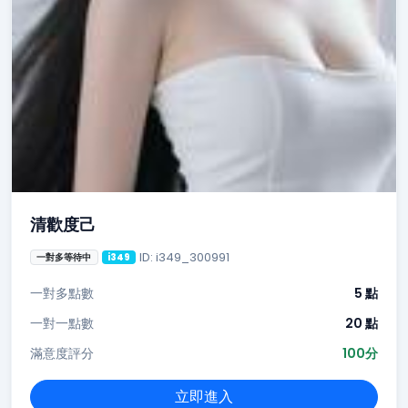
清歡度己
ID: i349_300991
一對多等待中
i349
一對多點數
5 點
一對一點數
20 點
滿意度評分
100分
立即進入