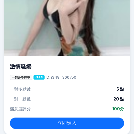
激情騷婦
ID: i349_300750
一對多等待中
i349
一對多點數
5 點
一對一點數
20 點
滿意度評分
100分
立即進入