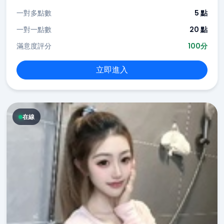
一對多點數
5 點
一對一點數
20 點
滿意度評分
100分
立即進入
在線