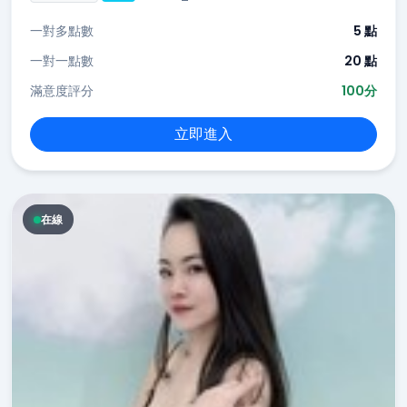
一對多點數
5 點
一對一點數
20 點
滿意度評分
100分
立即進入
在線