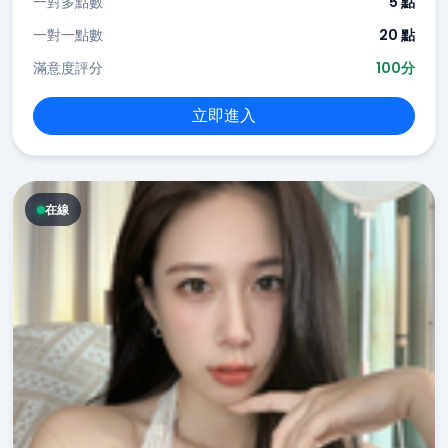
一對多點數
5 點
一對一點數
20 點
滿意度評分
100分
立即進入
在線