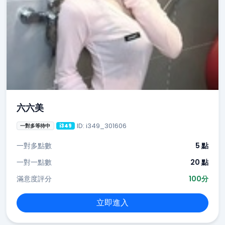
六六美
ID: i349_301606
一對多等待中
i349
一對多點數
5 點
一對一點數
20 點
滿意度評分
100分
立即進入