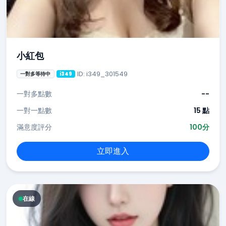
小紅包
ID: i349_301549
一對多等待中
i349
一對多點數
--
一對一點數
15 點
滿意度評分
100分
立即進入
在線