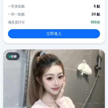
一對多點數
5 點
一對一點數
20 點
滿意度評分
100分
立即進入
在線