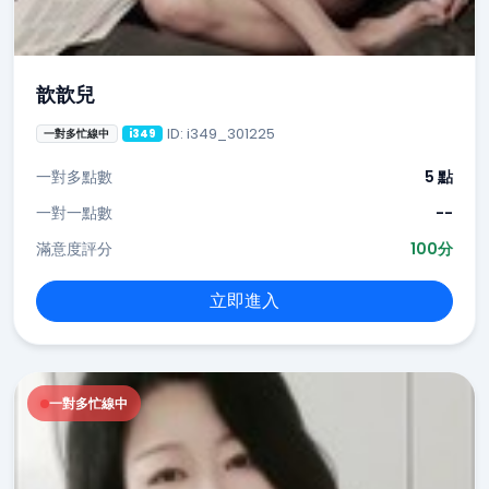
歆歆兒
ID: i349_301225
一對多忙線中
i349
一對多點數
5 點
一對一點數
--
滿意度評分
100分
立即進入
一對多忙線中