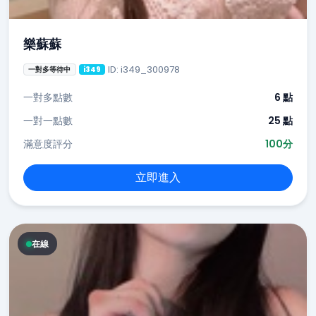
樂蘇蘇
ID: i349_300978
一對多等待中
i349
一對多點數
6 點
一對一點數
25 點
滿意度評分
100分
立即進入
在線