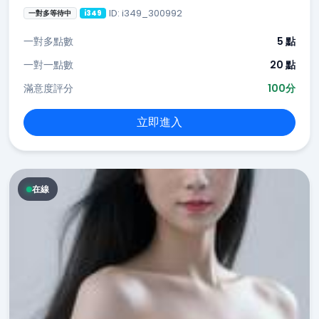
ID: i349_300992
一對多等待中
i349
一對多點數
5 點
一對一點數
20 點
滿意度評分
100分
立即進入
在線