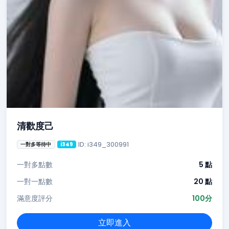
清歡度己
ID: i349_300991
一對多等待中
i349
一對多點數
5 點
一對一點數
20 點
滿意度評分
100分
立即進入