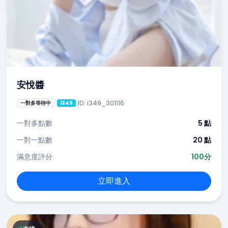
安悅醬
ID: i349_301116
一對多等待中
i349
一對多點數
5 點
一對一點數
20 點
滿意度評分
100分
立即進入