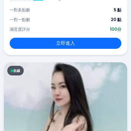
一對多點數
5 點
一對一點數
20 點
滿意度評分
100分
立即進入
在線