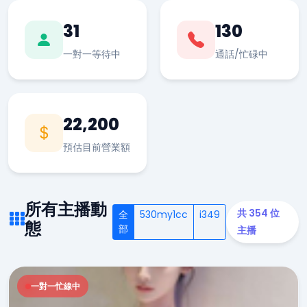
31
130
一對一等待中
通話/忙碌中
22,200
預估目前營業額
所有主播動
共 354 位
全
530my1cc
i349
態
部
主播
一對一忙線中