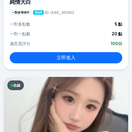
純情大白
ID: i349_301362
一對多等待中
i349
一對多點數
5 點
一對一點數
20 點
滿意度評分
100分
立即進入
在線