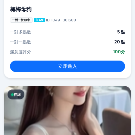
梅梅母狗
ID: i349_301588
一對一忙線中
i349
一對多點數
5 點
一對一點數
20 點
滿意度評分
100分
立即進入
在線