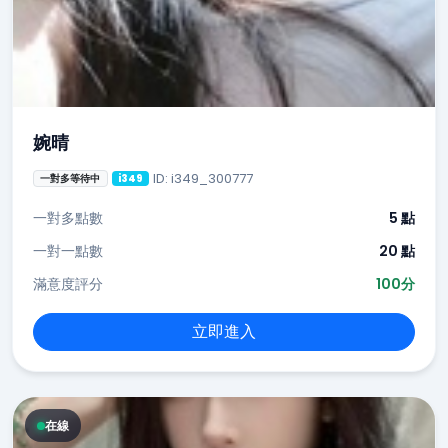
婉晴
ID: i349_300777
一對多等待中
i349
一對多點數
5 點
一對一點數
20 點
滿意度評分
100分
立即進入
在線