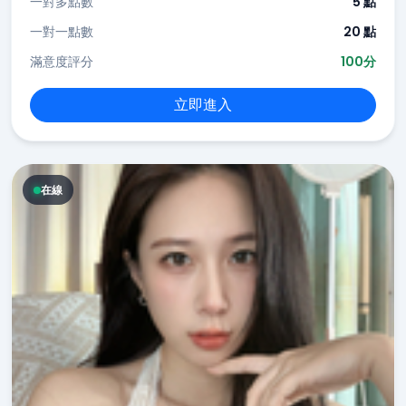
一對多點數
5 點
一對一點數
20 點
滿意度評分
100分
立即進入
在線