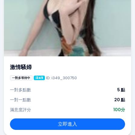
激情騷婦
ID: i349_300750
一對多等待中
i349
一對多點數
5 點
一對一點數
20 點
滿意度評分
100分
立即進入