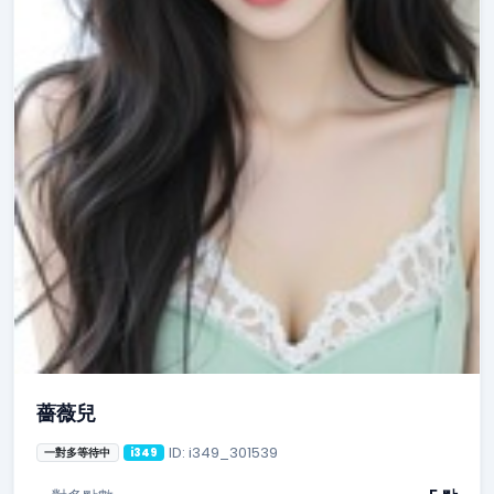
薔薇兒
ID: i349_301539
一對多等待中
i349