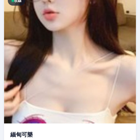
在線
緬甸可樂