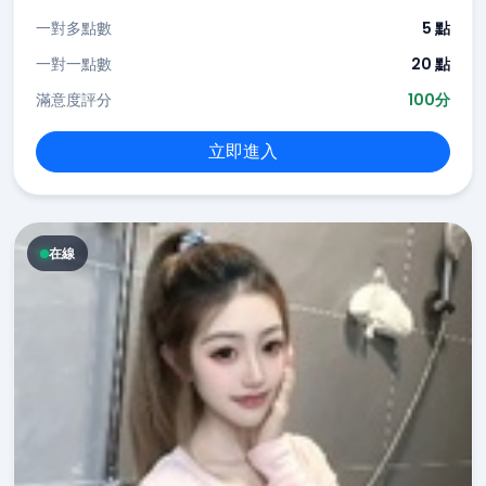
一對多點數
5 點
一對一點數
20 點
滿意度評分
100分
立即進入
在線