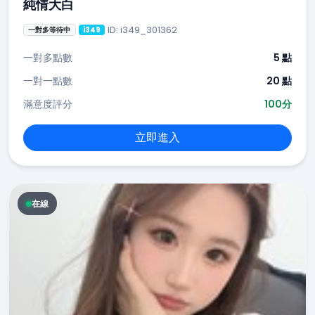
純情大白
ID: i349_301362
一對多等待中
i349
一對多點數
5 點
一對一點數
20 點
滿意度評分
100分
立即進入
在線