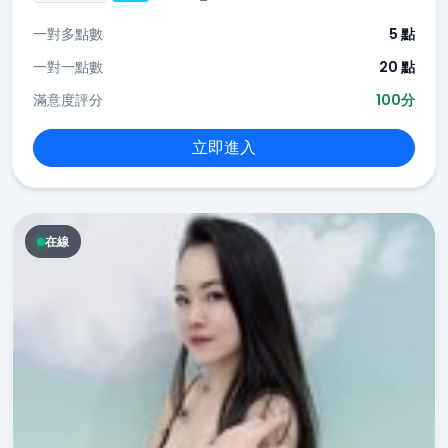
一對多點數
5 點
一對一點數
20 點
滿意度評分
100分
立即進入
在線