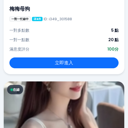
梅梅母狗
ID: i349_301588
一對一忙線中
i349
一對多點數
5 點
一對一點數
20 點
滿意度評分
100分
立即進入
在線