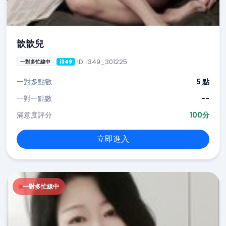
歆歆兒
ID: i349_301225
一對多忙線中
i349
一對多點數
5 點
一對一點數
--
滿意度評分
100分
立即進入
一對多忙線中