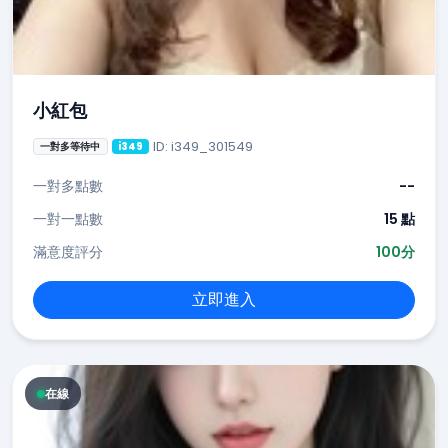
小紅包
ID: i349_301549
一對多等待中
i349
一對多點數
--
一對一點數
15 點
滿意度評分
100分
立即進入
在線