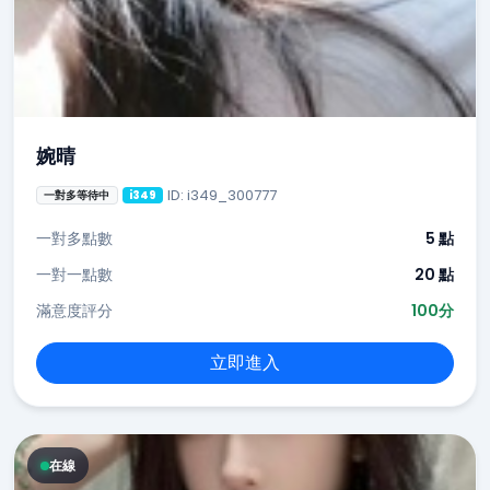
婉晴
ID: i349_300777
一對多等待中
i349
一對多點數
5 點
一對一點數
20 點
滿意度評分
100分
立即進入
在線