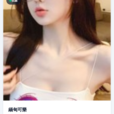
在線
緬甸可樂