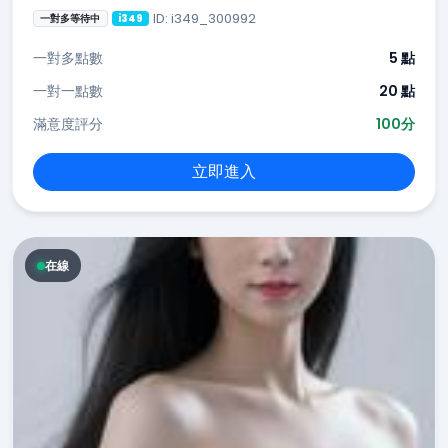
ID: i349_300992
一對多等待中
i349
一對多點數
5 點
一對一點數
20 點
滿意度評分
100分
立即進入
在線