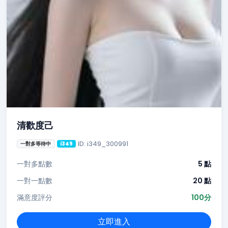
清歡度己
ID: i349_300991
一對多等待中
i349
一對多點數
5 點
一對一點數
20 點
滿意度評分
100分
立即進入