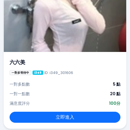
六六美
ID: i349_301606
一對多等待中
i349
一對多點數
5 點
一對一點數
20 點
滿意度評分
100分
立即進入