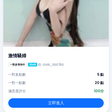
激情騷婦
ID: i349_300750
一對多等待中
i349
一對多點數
5 點
一對一點數
20 點
滿意度評分
100分
立即進入