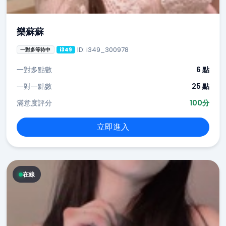
樂蘇蘇
ID: i349_300978
一對多等待中
i349
一對多點數
6 點
一對一點數
25 點
滿意度評分
100分
立即進入
在線