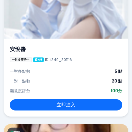
安悅醬
ID: i349_301116
一對多等待中
i349
一對多點數
5 點
一對一點數
20 點
滿意度評分
100分
立即進入