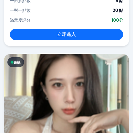
一對多點數
5 點
一對一點數
20 點
滿意度評分
100分
立即進入
在線