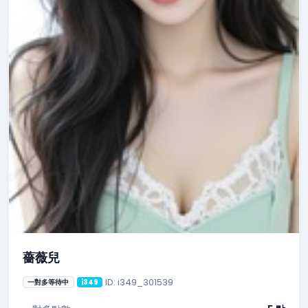
薔薇兒
ID: i349_301539
一對多等待中
i349