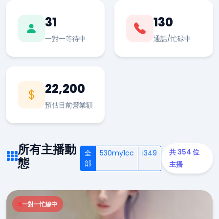
31
130
一對一等待中
通話/忙碌中
22,200
預估目前營業額
所有主播動
共 354 位
全
530my1cc
i349
態
部
主播
一對一忙線中