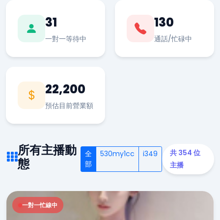
31
130
一對一等待中
通話/忙碌中
22,200
預估目前營業額
所有主播動
共 354 位
全
530my1cc
i349
態
部
主播
一對一忙線中