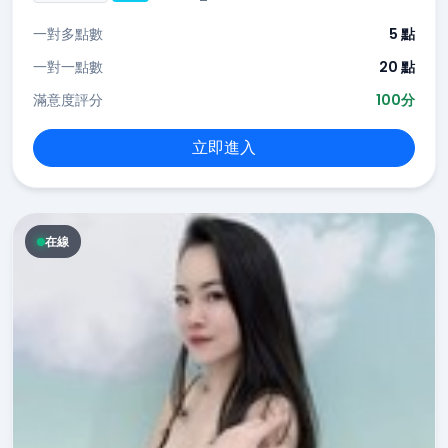
一對多點數
5 點
一對一點數
20 點
滿意度評分
100分
立即進入
在線