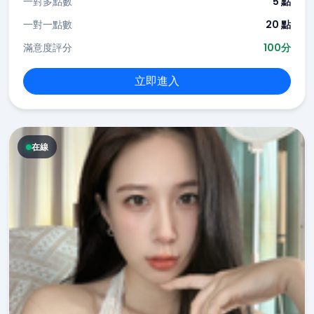
一對多點數
5 點
一對一點數
20 點
滿意度評分
100分
立即進入
在線