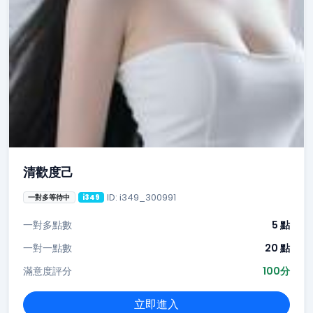
清歡度己
ID: i349_300991
一對多等待中
i349
一對多點數
5 點
一對一點數
20 點
滿意度評分
100分
立即進入