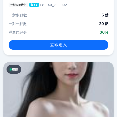
ID: i349_300992
一對多等待中
i349
一對多點數
5 點
一對一點數
20 點
滿意度評分
100分
立即進入
在線