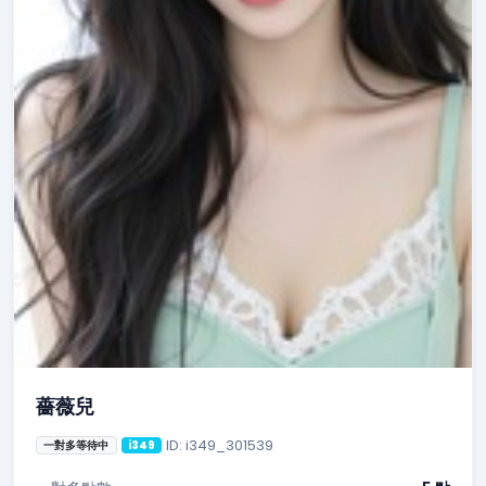
薔薇兒
ID: i349_301539
一對多等待中
i349