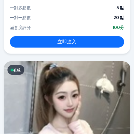
一對多點數
5 點
一對一點數
20 點
滿意度評分
100分
立即進入
在線