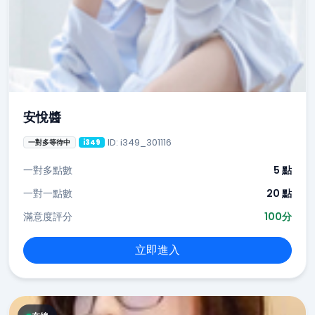
安悅醬
ID: i349_301116
一對多等待中
i349
一對多點數
5 點
一對一點數
20 點
滿意度評分
100分
立即進入