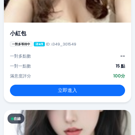
小紅包
ID: i349_301549
一對多等待中
i349
一對多點數
--
一對一點數
15 點
滿意度評分
100分
立即進入
在線