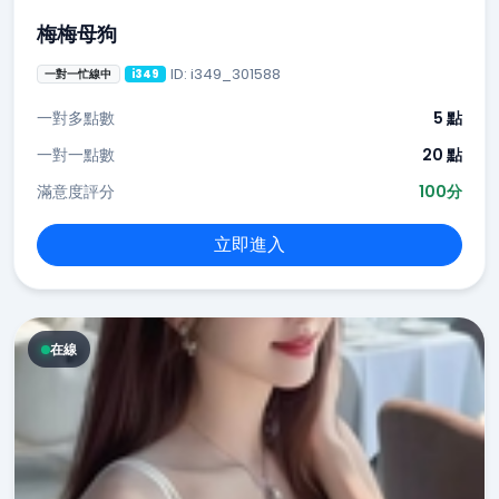
梅梅母狗
ID: i349_301588
一對一忙線中
i349
一對多點數
5 點
一對一點數
20 點
滿意度評分
100分
立即進入
在線