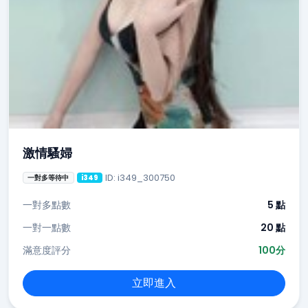
激情騷婦
ID: i349_300750
一對多等待中
i349
一對多點數
5 點
一對一點數
20 點
滿意度評分
100分
立即進入