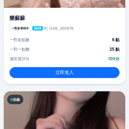
樂蘇蘇
ID: i349_300978
一對多等待中
i349
一對多點數
6 點
一對一點數
25 點
滿意度評分
100分
立即進入
在線