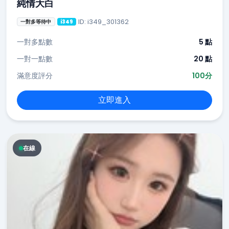
純情大白
ID: i349_301362
一對多等待中
i349
一對多點數
5 點
一對一點數
20 點
滿意度評分
100分
立即進入
在線