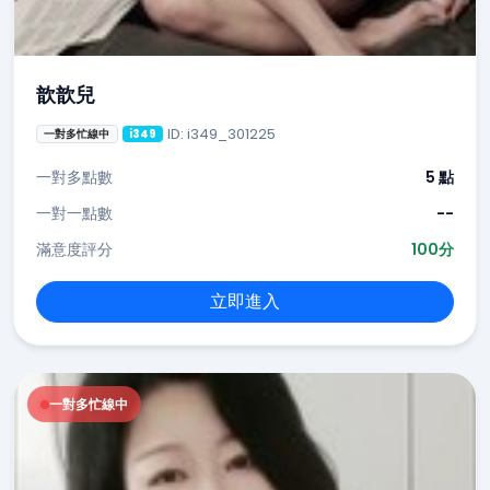
歆歆兒
ID: i349_301225
一對多忙線中
i349
一對多點數
5 點
一對一點數
--
滿意度評分
100分
立即進入
一對多忙線中