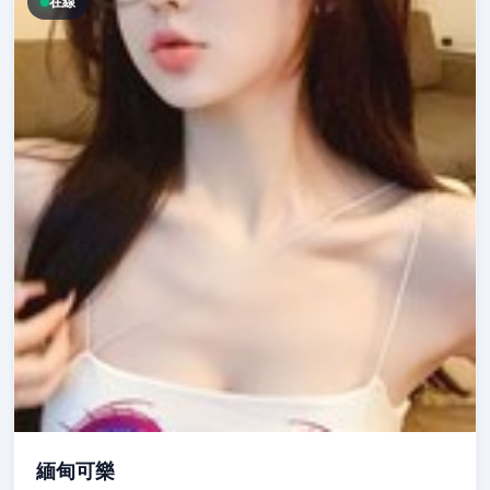
在線
緬甸可樂