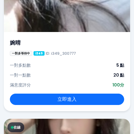
婉晴
ID: i349_300777
一對多等待中
i349
一對多點數
5 點
一對一點數
20 點
滿意度評分
100分
立即進入
在線