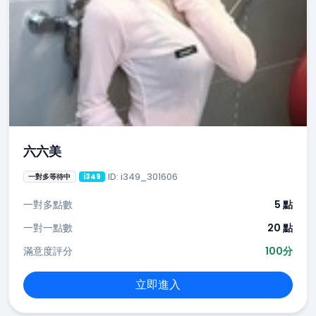
六六美
ID: i349_301606
一對多等待中
i349
一對多點數
5 點
一對一點數
20 點
滿意度評分
100分
立即進入