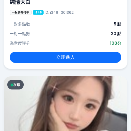
純情大白
ID: i349_301362
一對多等待中
i349
一對多點數
5 點
一對一點數
20 點
滿意度評分
100分
立即進入
在線