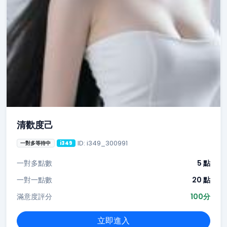
清歡度己
ID: i349_300991
一對多等待中
i349
一對多點數
5 點
一對一點數
20 點
滿意度評分
100分
立即進入