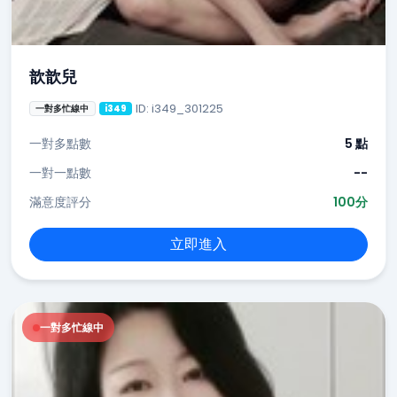
歆歆兒
ID: i349_301225
一對多忙線中
i349
一對多點數
5 點
一對一點數
--
滿意度評分
100分
立即進入
一對多忙線中