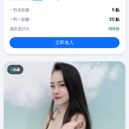
一對多點數
5 點
一對一點數
20 點
滿意度評分
100分
立即進入
在線