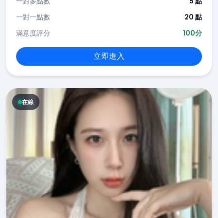
一對多點數
5 點
一對一點數
20 點
滿意度評分
100分
立即進入
在線