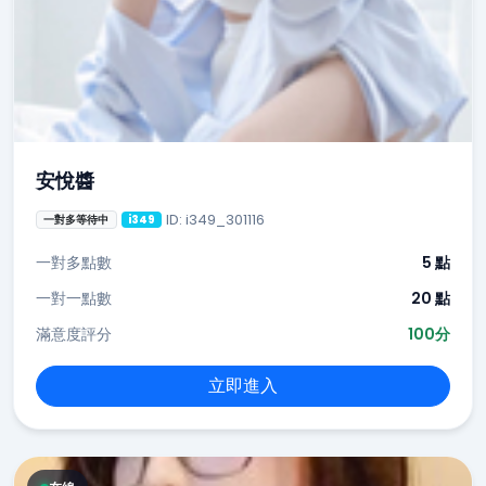
安悅醬
ID: i349_301116
一對多等待中
i349
一對多點數
5 點
一對一點數
20 點
滿意度評分
100分
立即進入