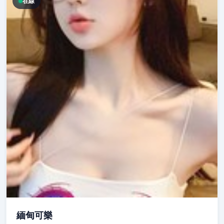
在線
緬甸可樂