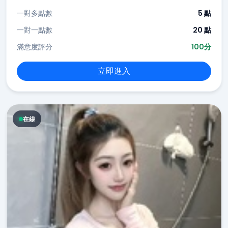
一對多點數
5 點
一對一點數
20 點
滿意度評分
100分
立即進入
在線