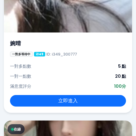
婉晴
ID: i349_300777
一對多等待中
i349
一對多點數
5 點
一對一點數
20 點
滿意度評分
100分
立即進入
在線