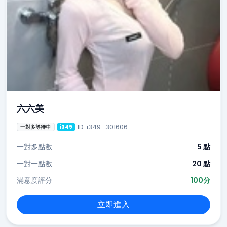
六六美
ID: i349_301606
一對多等待中
i349
一對多點數
5 點
一對一點數
20 點
滿意度評分
100分
立即進入