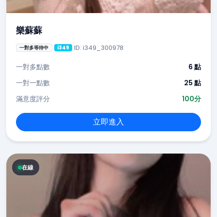
樂蘇蘇
ID: i349_300978
一對多等待中
i349
一對多點數
6 點
一對一點數
25 點
滿意度評分
100分
立即進入
在線