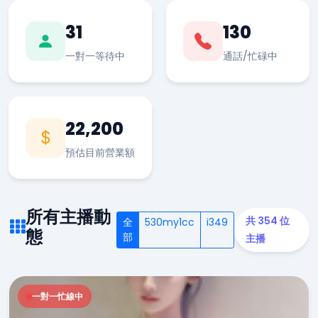
31
130
一對一等待中
通話/忙碌中
22,200
預估目前營業額
所有主播動
共 354 位
全
530my1cc
i349
態
部
主播
一對一忙線中