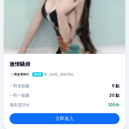
激情騷婦
ID: i349_300750
一對多等待中
i349
一對多點數
5 點
一對一點數
20 點
滿意度評分
100分
立即進入