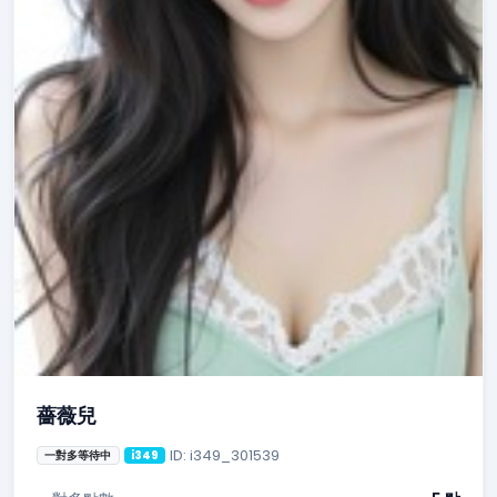
薔薇兒
ID: i349_301539
一對多等待中
i349