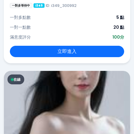
ID: i349_300992
一對多等待中
i349
一對多點數
5 點
一對一點數
20 點
滿意度評分
100分
立即進入
在線