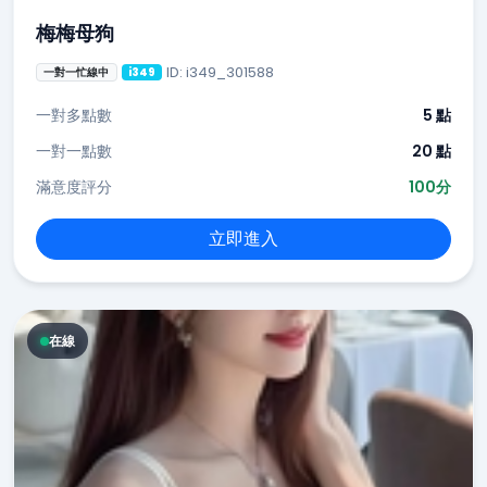
梅梅母狗
ID: i349_301588
一對一忙線中
i349
一對多點數
5 點
一對一點數
20 點
滿意度評分
100分
立即進入
在線