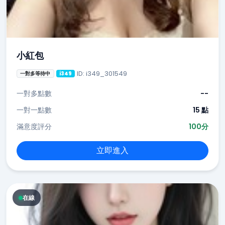
小紅包
ID: i349_301549
一對多等待中
i349
一對多點數
--
一對一點數
15 點
滿意度評分
100分
立即進入
在線