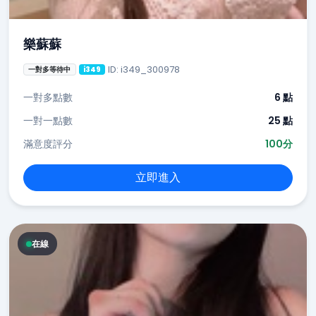
樂蘇蘇
ID: i349_300978
一對多等待中
i349
一對多點數
6 點
一對一點數
25 點
滿意度評分
100分
立即進入
在線