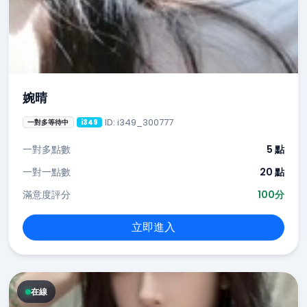
婉晴
ID: i349_300777
一對多等待中
i349
一對多點數
5 點
一對一點數
20 點
滿意度評分
100分
立即進入
在線