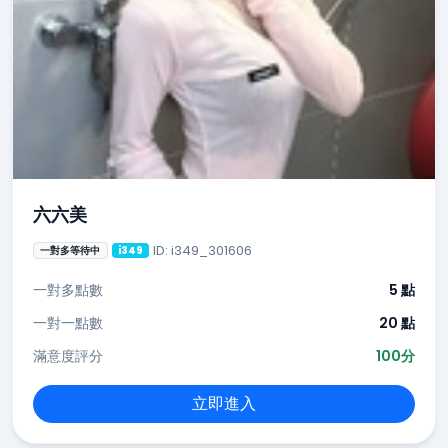
六六美
ID: i349_301606
一對多等待中
i349
一對多點數
5 點
一對一點數
20 點
滿意度評分
100分
立即進入