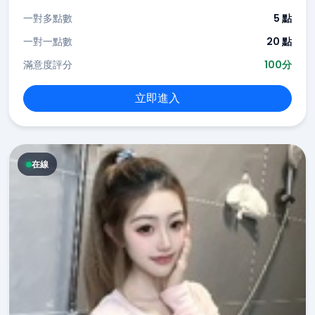
一對多點數
5 點
一對一點數
20 點
滿意度評分
100分
立即進入
在線