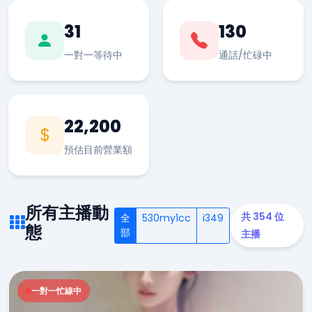
31
130
一對一等待中
通話/忙碌中
22,200
預估目前營業額
所有主播動
共 354 位
全
530my1cc
i349
態
部
主播
一對一忙線中