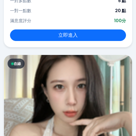
一對多點數
5 點
一對一點數
20 點
滿意度評分
100分
立即進入
在線