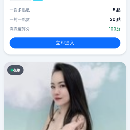
一對多點數
5 點
一對一點數
20 點
滿意度評分
100分
立即進入
在線