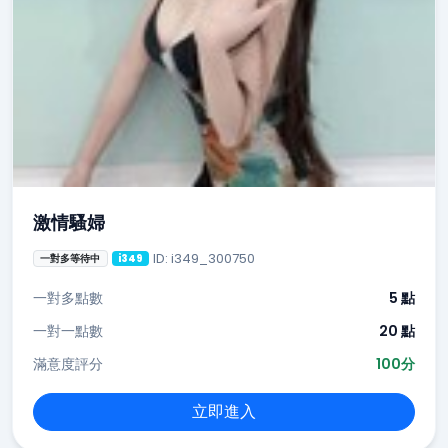
激情騷婦
ID: i349_300750
一對多等待中
i349
一對多點數
5 點
一對一點數
20 點
滿意度評分
100分
立即進入