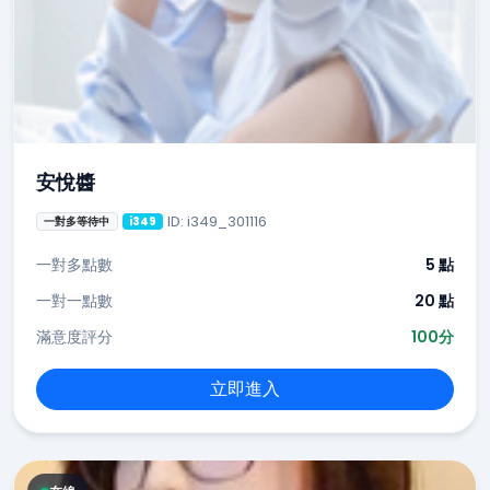
安悅醬
ID: i349_301116
一對多等待中
i349
一對多點數
5 點
一對一點數
20 點
滿意度評分
100分
立即進入