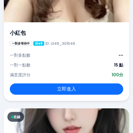
小紅包
ID: i349_301549
一對多等待中
i349
一對多點數
--
一對一點數
15 點
滿意度評分
100分
立即進入
在線