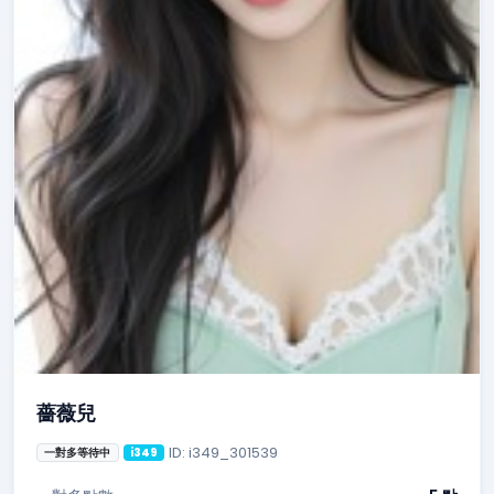
薔薇兒
ID: i349_301539
一對多等待中
i349