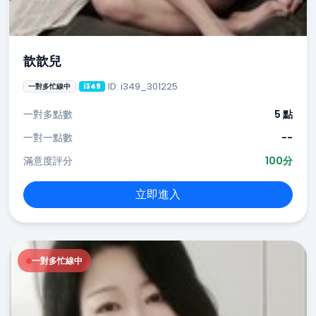
歆歆兒
ID: i349_301225
一對多忙線中
i349
一對多點數
5 點
一對一點數
--
滿意度評分
100分
立即進入
一對多忙線中