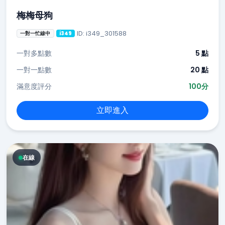
梅梅母狗
ID: i349_301588
一對一忙線中
i349
一對多點數
5 點
一對一點數
20 點
滿意度評分
100分
立即進入
在線