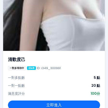
清歡度己
ID: i349_300991
一對多等待中
i349
一對多點數
5 點
一對一點數
20 點
滿意度評分
100分
立即進入