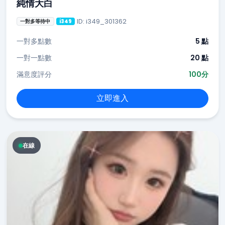
純情大白
ID: i349_301362
一對多等待中
i349
一對多點數
5 點
一對一點數
20 點
滿意度評分
100分
立即進入
在線