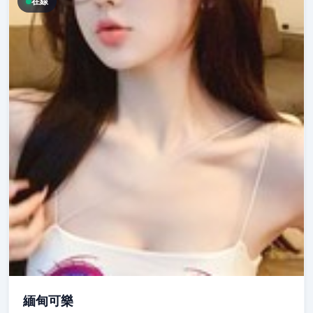
在線
緬甸可樂