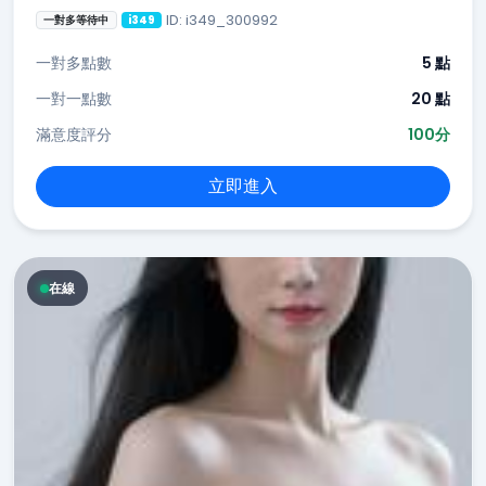
ID: i349_300992
一對多等待中
i349
一對多點數
5 點
一對一點數
20 點
滿意度評分
100分
立即進入
在線