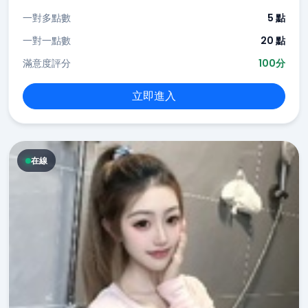
一對多點數
5 點
一對一點數
20 點
滿意度評分
100分
立即進入
在線