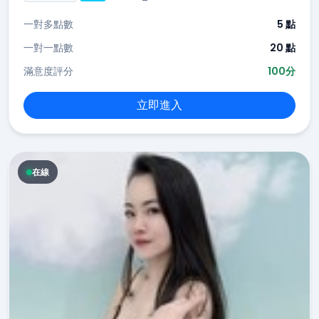
一對多點數
5 點
一對一點數
20 點
滿意度評分
100分
立即進入
在線