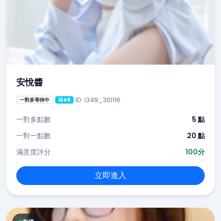
安悅醬
ID: i349_301116
一對多等待中
i349
一對多點數
5 點
一對一點數
20 點
滿意度評分
100分
立即進入