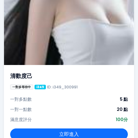
清歡度己
ID: i349_300991
一對多等待中
i349
一對多點數
5 點
一對一點數
20 點
滿意度評分
100分
立即進入