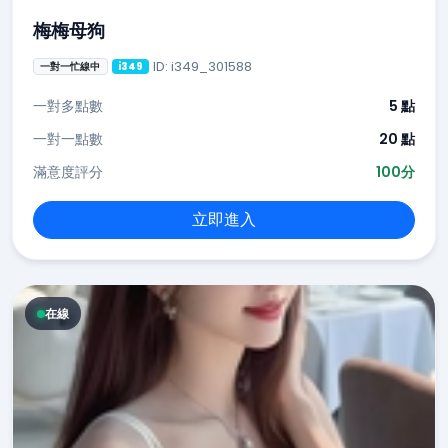
梅梅母狗
ID: i349_301588
一對一忙線中
i349
一對多點數
5 點
一對一點數
20 點
滿意度評分
100分
立即進入
在線