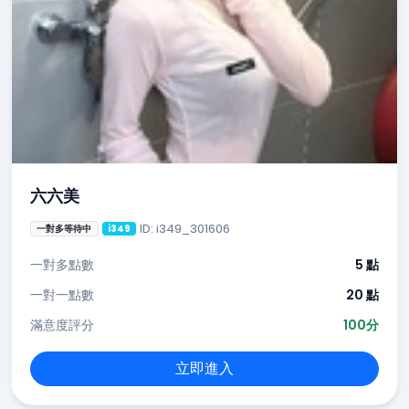
六六美
ID: i349_301606
一對多等待中
i349
一對多點數
5 點
一對一點數
20 點
滿意度評分
100分
立即進入