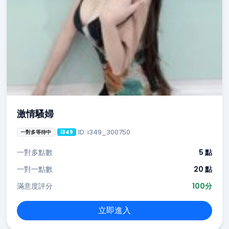
激情騷婦
ID: i349_300750
一對多等待中
i349
一對多點數
5 點
一對一點數
20 點
滿意度評分
100分
立即進入