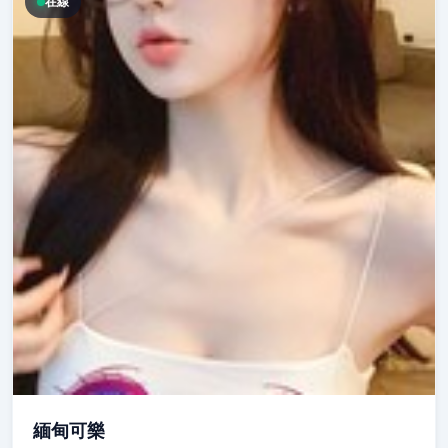
在線
緬甸可樂