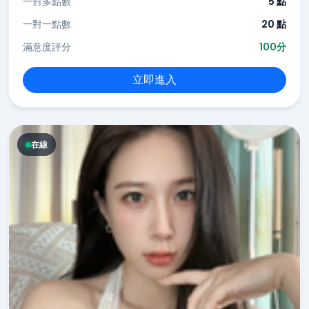
一對多點數
5 點
一對一點數
20 點
滿意度評分
100分
立即進入
在線