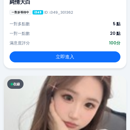
純情大白
ID: i349_301362
一對多等待中
i349
一對多點數
5 點
一對一點數
20 點
滿意度評分
100分
立即進入
在線