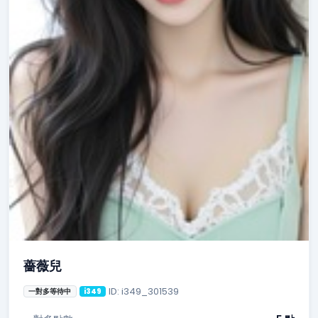
薔薇兒
ID: i349_301539
一對多等待中
i349