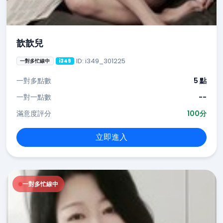
歆歆兒
ID: i349_301225
一對多忙線中
i349
一對多點數
5 點
一對一點數
--
滿意度評分
100分
立即進入
一對多忙線中