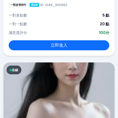
ID: i349_300992
一對多等待中
i349
一對多點數
5 點
一對一點數
20 點
滿意度評分
100分
立即進入
在線