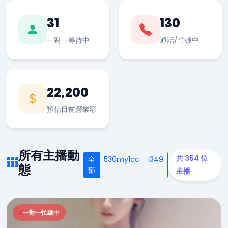
31
130
一對一等待中
通話/忙碌中
22,200
預估目前營業額
所有主播動
共 354 位
全
530my1cc
i349
態
部
主播
一對一忙線中