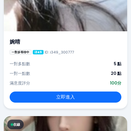
婉晴
ID: i349_300777
一對多等待中
i349
一對多點數
5 點
一對一點數
20 點
滿意度評分
100分
立即進入
在線