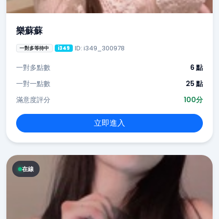
樂蘇蘇
ID: i349_300978
一對多等待中
i349
一對多點數
6 點
一對一點數
25 點
滿意度評分
100分
立即進入
在線