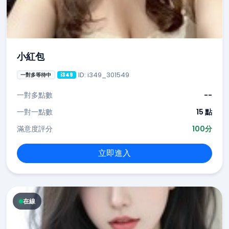
小紅包
ID: i349_301549
一對多等待中
i349
一對多點數
--
一對一點數
15 點
滿意度評分
100分
立即進入
在線