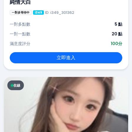
純情大白
ID: i349_301362
一對多等待中
i349
一對多點數
5 點
一對一點數
20 點
滿意度評分
100分
立即進入
在線