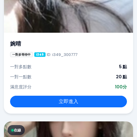
婉晴
ID: i349_300777
一對多等待中
i349
一對多點數
5 點
一對一點數
20 點
滿意度評分
100分
立即進入
在線