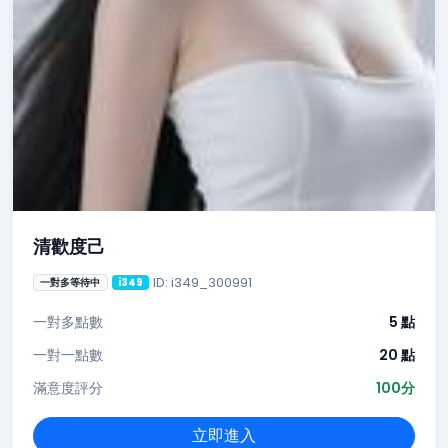
清歡度己
ID: i349_300991
一對多等待中
i349
一對多點數
5 點
一對一點數
20 點
滿意度評分
100分
立即進入