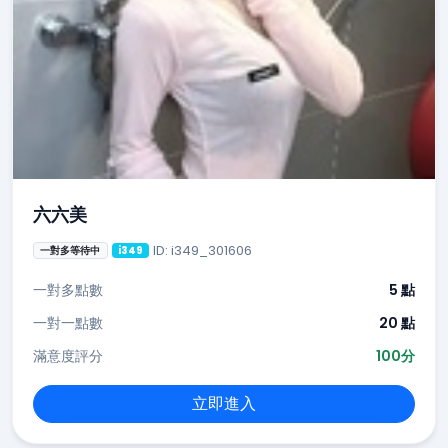
六六美
ID: i349_301606
一對多等待中
i349
一對多點數
5 點
一對一點數
20 點
滿意度評分
100分
立即進入