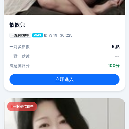
歆歆兒
ID: i349_301225
一對多忙線中
i349
一對多點數
5 點
一對一點數
--
滿意度評分
100分
立即進入
一對多忙線中