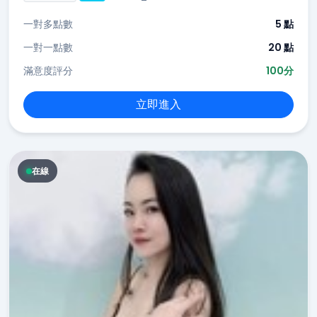
一對多點數
5 點
一對一點數
20 點
滿意度評分
100分
立即進入
在線