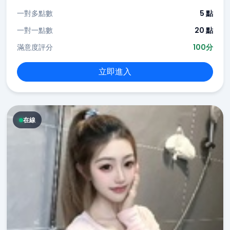
一對多點數
5 點
一對一點數
20 點
滿意度評分
100分
立即進入
在線