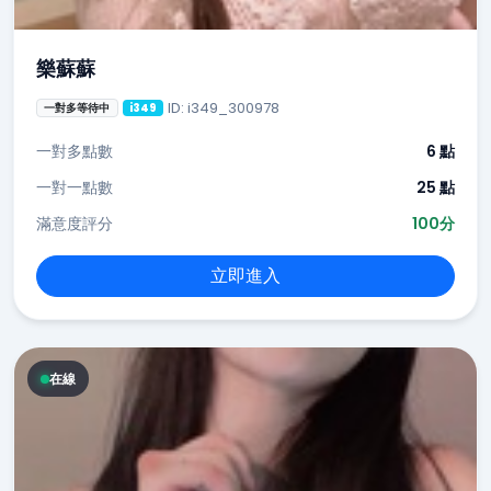
樂蘇蘇
ID: i349_300978
一對多等待中
i349
一對多點數
6 點
一對一點數
25 點
滿意度評分
100分
立即進入
在線