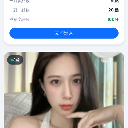
一對多點數
5 點
一對一點數
20 點
滿意度評分
100分
立即進入
在線