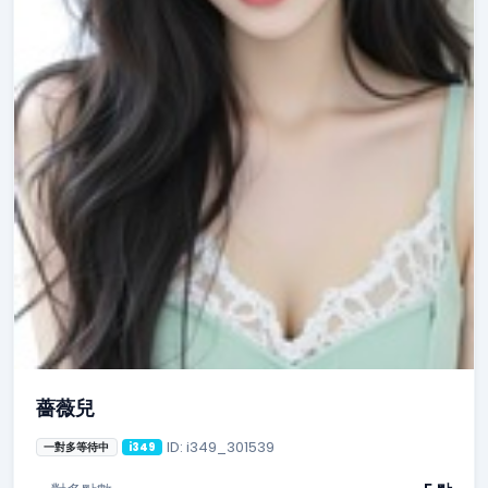
薔薇兒
ID: i349_301539
一對多等待中
i349