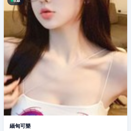
在線
緬甸可樂