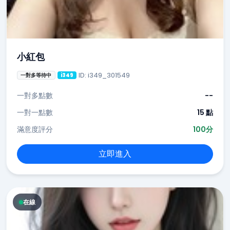
小紅包
ID: i349_301549
一對多等待中
i349
一對多點數
--
一對一點數
15 點
滿意度評分
100分
立即進入
在線