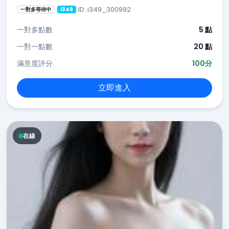
ID: i349_300992
一對多等待中
i349
一對多點數
5 點
一對一點數
20 點
滿意度評分
100分
立即進入
在線