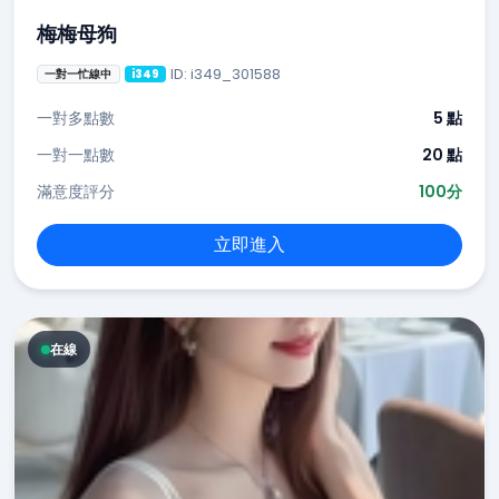
梅梅母狗
ID: i349_301588
一對一忙線中
i349
一對多點數
5 點
一對一點數
20 點
滿意度評分
100分
立即進入
在線