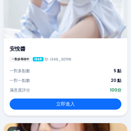
安悅醬
ID: i349_301116
一對多等待中
i349
一對多點數
5 點
一對一點數
20 點
滿意度評分
100分
立即進入