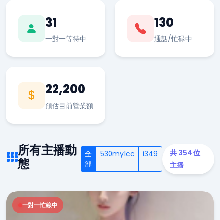
31
130
一對一等待中
通話/忙碌中
22,200
預估目前營業額
所有主播動
共 354 位
全
530my1cc
i349
態
部
主播
一對一忙線中