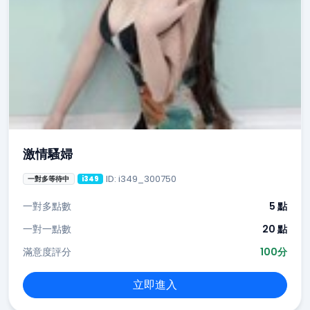
激情騷婦
ID: i349_300750
一對多等待中
i349
一對多點數
5 點
一對一點數
20 點
滿意度評分
100分
立即進入